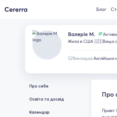
Блог
Ст
Валерія М.
Активн
Жила в США 🇺🇸Вища осв
Викладає:
Англійська 
Про себе
Про 
Освіта та досвід
Привіт 
Календар
а не ті