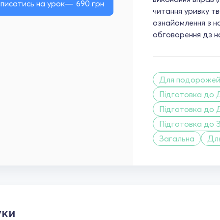
писатись на урок
690
грн
читання уривку тв
ознайомлення з но
обговорення дз на
Для подороже
Підготовка до 
Підготовка до 
Підготовка до 
Загальна
Дл
уки