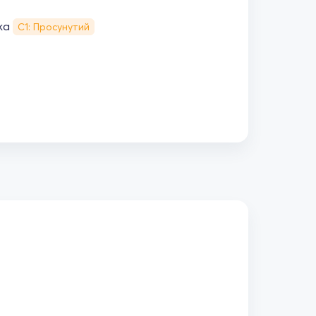
ка
С1: Просунутий