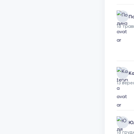
П
18 трав
Ka
13 вере
Ю
18 груд