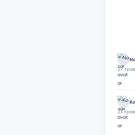
Na
27 трав
К
23 трав