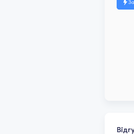
За
Відг