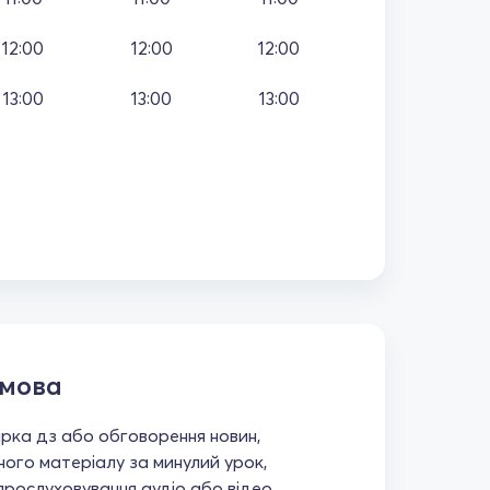
12:00
12:00
12:00
13:00
13:00
13:00
 мова
ірка дз або обговорення новин,
ного матеріалу за минулий урок,
прослуховування аудіо або відео,