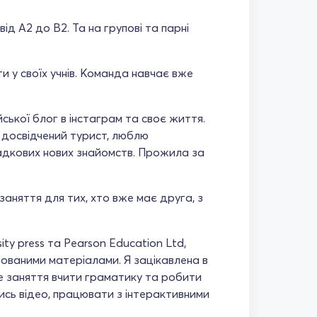
ід А2 до В2. Та на групові та парні
и у своїх учнів. Команда навчає вже
ської блог в інстаграм та своє життя.
 досвідчений турист, люблю
падкових нових знайомств. Прожила за
і заняття для тих, хто вже має друга, з
ty press та Pearson Education Ltd,
ваними матеріалами. Я зацікавлена в
се заняття вчити граматику та робити
ись відео, працювати з інтерактивними