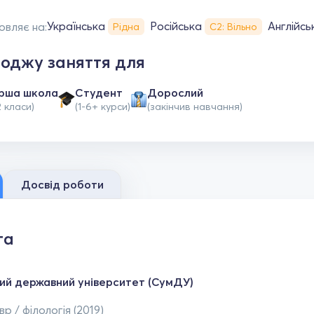
Українська
Російська
Англійсь
овляє на:
Рідна
С2: Вільно
оджу заняття для
рша школа
Студент
Дорослий
2 класи)
(1-6+ курси)
(закінчив навчання)
Досвід роботи
та
ий державний університет (СумДУ)
р / філологія (2019)