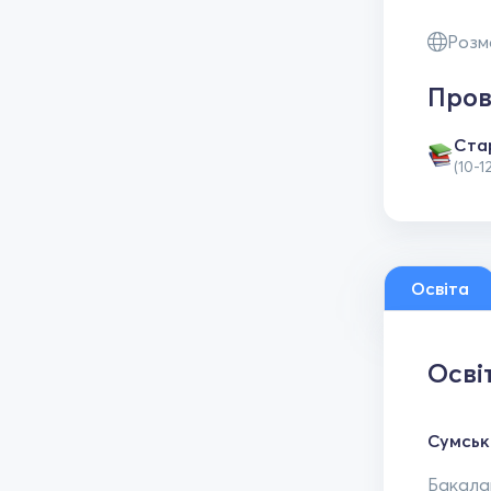
Розм
Пров
Ста
(10-1
Освіта
Осві
Сумськ
Бакалав