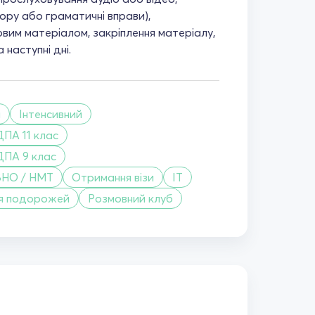
ору або граматичні вправи),
вим матеріалом, закріплення матеріалу,
 наступні дні.
й
Інтенсивний
ДПА 11 клас
ДПА 9 клас
ЗНО / НМТ
Отримання візи
IT
я подорожей
Розмовний клуб