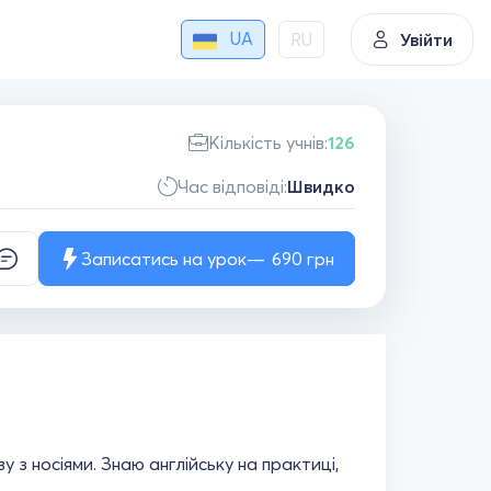
UA
RU
Увійти
Кількість учнів:
126
Час відповіді:
Швидко
Записатись на урок
690
грн
 з носіями. Знаю англійську на практиці,