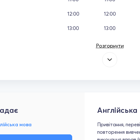
12:00
12:00
13:00
13:00
Розгорнути
адає
Англійська
лійська мова
Привітання, перев
повторення вивче
виконання вправ (