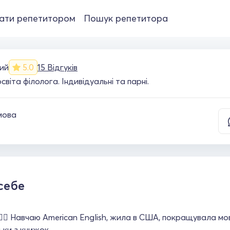
ати репетитором
Пошук репетитора
ий
5.0
15 Відгуків
іта філолога. Індивідуальні та парні.
мова
себе
✋🏼 Навчаю American English, жила в США, покращувала мову
льки з книжок.