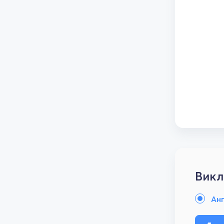
Викл
Анг