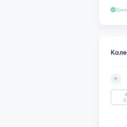
Дипл
Кал
С