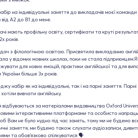
абір на індивідуальні заняття до викладачів моєї команди в
 від А2 до В1 до мене.
чі мають профільну освіту, сертифікати та круті результат
2х років.
дач з філологічною освітою. Присвятила викладанню англій
ла у відомих мовних школах, поки не стала підприємцем.Я
увати для нових емоцій, практики англійської та для ви
України більше 3х років.
джу набір як на індивідуальні, так і на парні заняття. Парн
 хотіли вивчати англійську.
 відбуваються за матеріалами видавництва Oxford Universi
овими інтерактивними платформами та особисто напрацьо
об Вам не було нудно під час занять, тому ми не будемо в
чні заняття, ми будемо також слухати аудіозаписи, дивит
ями та обов’язково спілкуватися 🗣️