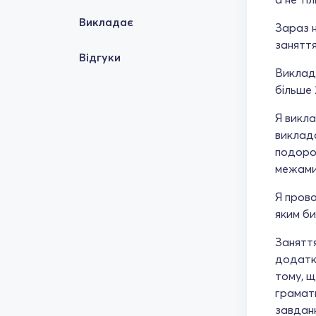
Викладає
Зараз н
заняття
Відгуки
Виклада
більше 
Я викла
виклада
подорож
межами 
Я прово
яким би
Заняття
додатк
тому, щ
грамати
завданн