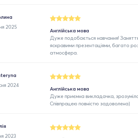
олина
ня 2025
Англійська мова
Дуже подобається навчання! Заняття
яскравими презентаціями, багато ро
атмосфера.
teryna
сня 2024
Англійська мова
Дуже приємна викладачка, зрозуміло 
Співпрацею повністю задоволена)
лія
ня 2023