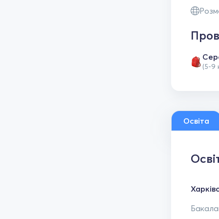
Розм
Пров
Сер
(5-9 
Освіта
Осві
Харківс
Бакалав