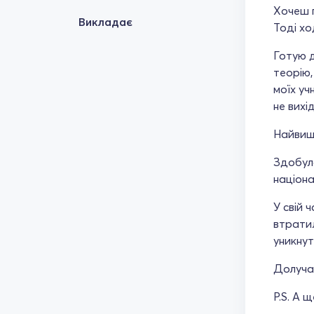
Хочеш п
Викладає
Тоді хо
Готую д
теорію,
моїх уч
не вихі
Найвищи
Здобула
націона
У свій 
втратил
уникнут
Долуча
P.S. А 