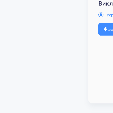
Викл
Ук
За