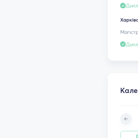
Дипл
Харківс
Магістр
Дипл
Кал