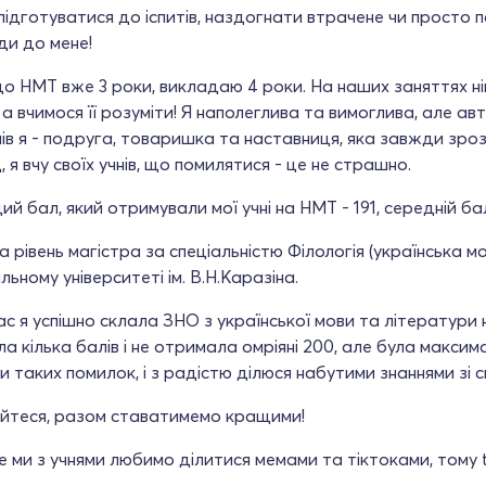
ідготуватися до іспитів, наздогнати втрачене чи просто 
ди до мене!
о НМТ вже 3 роки, викладаю 4 роки. На наших заняттях ні
 а вчимося її розуміти! Я наполеглива та вимоглива, але а
нів я - подруга, товаришка та наставниця, яка завжди зро
д, я вчу своїх учнів, що помилятися - це не страшно.
й бал, який отримували мої учні на НМТ - 191, середній бал 
 рівень магістра за спеціальністю Філологія (українська м
льному університеті ім. В.Н.Каразіна.
час я успішно склала ЗНО з української мови та літератури 
а кілька балів і не отримала омріяні 200, але була максим
и таких помилок, і з радістю ділюся набутими знаннями зі с
йтеся, разом ставатимемо кращими!
ще ми з учнями любимо ділитися мемами та тіктоками, тому t