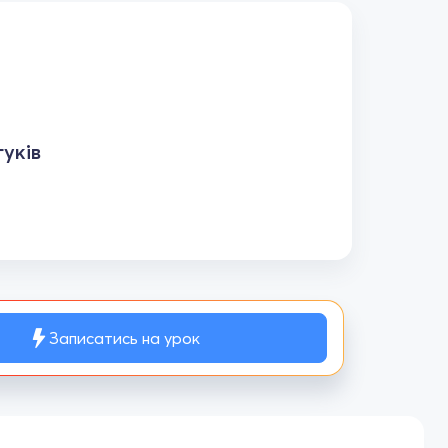
уків
Записатись на урок