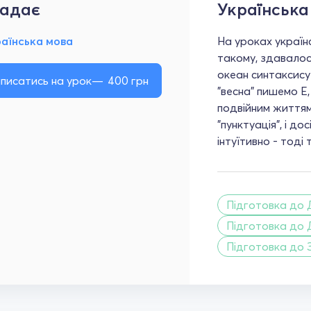
адає
Українська
раїнська мова
На уроках україн
такому, здавалося
океан синтаксису 
писатись на урок
400
грн
"весна" пишемо Е,
подвійним життям
"пунктуація", і д
інтуїтивно - тоді 
Підготовка до 
Підготовка до 
Підготовка до 