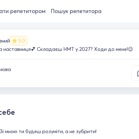
ати репетитором
Пошук репетитора
вний
5.0
а наставниця💕 Складаєш НМТ у 2027? Ходи до мене!😉
 мова
себе
 Зі мною ти будеш розуміти, а не зубрити!