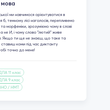
 мова
ської ми навчимося орієнтуватися в
 б, темному лісі наголосів, перепливемо
та морфеміки, зрозуміємо чому в слові
 а не И, і чому слово "лютий" живе
. Якщо ти ще не знаєш, що таке та
осі ставиш коми під час диктанту
тобі точно до мене!
ДПА 11 клас
ДПА 9 клас
ЗНО / НМТ