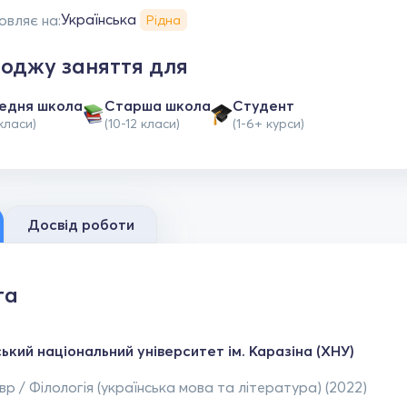
Українська
овляє на:
Рідна
оджу заняття для
едня школа
Старша школа
Студент
класи)
(10-12 класи)
(1-6+ курси)
Досвід роботи
та
ький національний університет ім. Каразіна (ХНУ)
р / Філологія (українська мова та література) (2022)