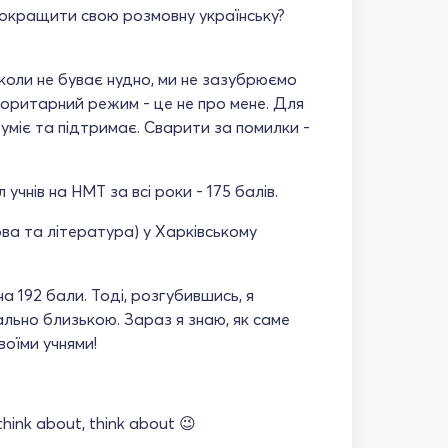
покращити свою розмовну українську?
коли не буває нудно, ми не зазубрюємо
вторитарний режим - це не про мене. Для
зуміє та підтримає. Сварити за помилки -
учнів на НМТ за всі роки - 175 балів.
ова та література) у Харківському
на 192 бали. Тоді, розгубившись, я
ально близькою. Зараз я знаю, як саме
воїми учнями!
hink about, think about 😉