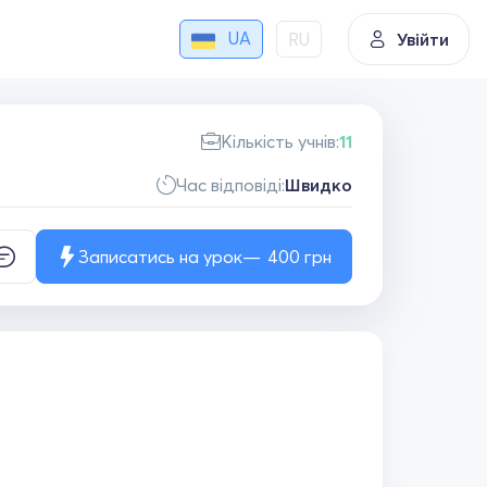
UA
RU
Увійти
Кількість учнів:
11
Час відповіді:
Швидко
Записатись на урок
400
грн