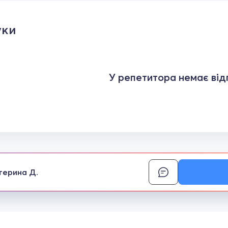
уки
У репетитора немає відг
терина Д.