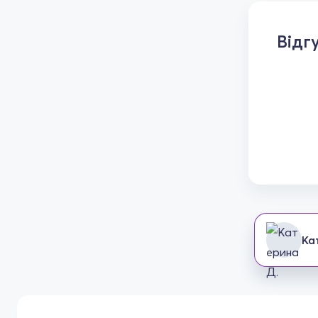
Відг
Ка