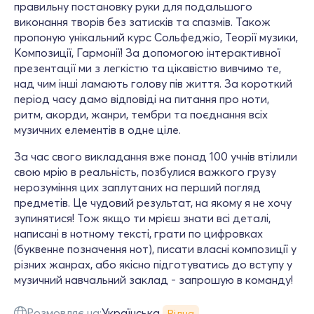
правильну постановку руки для подальшого
виконання творів без затисків та спазмів. Також
пропоную унікальний курс Сольфеджіо, Теорії музики,
Композиції, Гармонії! За допомогою інтерактивної
презентації ми з легкістю та цікавістю вивчимо те,
над чим інші ламають голову пів життя. За короткий
період часу дамо відповіді на питання про ноти,
ритм, акорди, жанри, тембри та поєднання всіх
музичних елементів в одне ціле.
За час свого викладання вже понад 100 учнів втілили
свою мрію в реальність, позбулися важкого грузу
нерозуміння цих заплутаних на перший погляд
предметів. Це чудовий результат, на якому я не хочу
зупинятися! Тож якщо ти мрієш знати всі деталі,
написані в нотному тексті, грати по цифровках
(буквенне позначення нот), писати власні композиції у
різних жанрах, або якісно підготуватись до вступу у
музичний навчальний заклад - запрошую в команду!
Розмовляє на:
Українська
Рідна