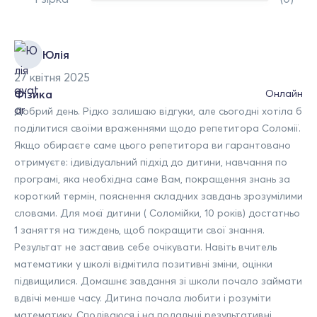
Юлія
27 квітня 2025
Фізика
Онлайн
Добрий день. Рідко залишаю відгуки, але сьогодні хотіла б
поділитися своїми враженнями щодо репетитора Соломії.
Якщо обираєте саме цього репетитора ви гарантовано
отримуєте: ідивідуальний підхід до дитини, навчання по
програмі, яка необхідна саме Вам, покращення знань за
короткий термін, пояснення складних завдань зрозумілими
словами. Для моєї дитини ( Соломійки, 10 років) достатньо
1 заняття на тиждень, щоб покращити свої знання.
Результат не заставив себе очікувати. Навіть вчитель
математики у школі відмітила позитивні зміни, оцінки
підвищилися. Домашнє завдання зі школи почало займати
вдвічі менше часу. Дитина почала любити і розуміти
математику. Сподіваюся і на подальші результативні