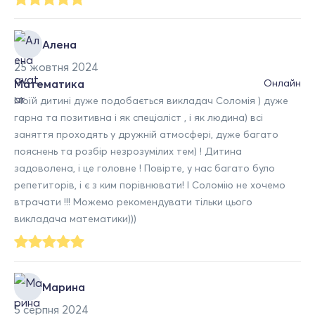
Алена
25 жовтня 2024
Математика
Онлайн
Моїй дитині дуже подобається викладач Соломія ) дуже
гарна та позитивна і як спеціаліст , і як людина) всі
заняття проходять у дружній атмосфері, дуже багато
пояснень та розбір незрозумілих тем) ! Дитина
задоволена, і це головне ! Повірте, у нас багато було
репетиторів, і є з ким порівнювати! І Соломію не хочемо
втрачати !!! Можемо рекомендувати тільки цього
викладача математики)))
Марина
5 серпня 2024