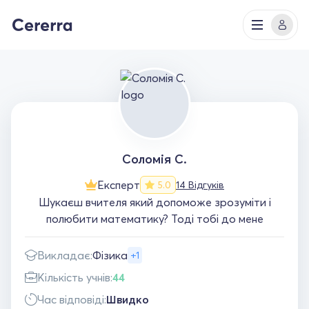
Соломія С.
Експерт
14 Відгуків
5.0
Шукаєш вчителя який допоможе зрозуміти і
полюбити математику? Тоді тобі до мене
Викладає:
Фізика
+1
Кількість учнів:
44
Час відповіді:
Швидко