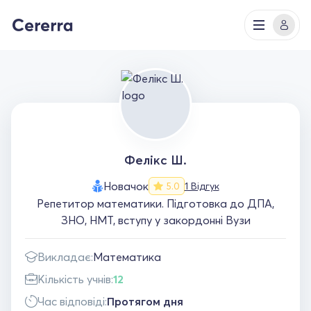
Фелікс Ш.
Новачок
1 Відгук
5.0
Репетитор математики. Підготовка до ДПА,
ЗНО, НМТ, вступу у закордонні Вузи
Викладає:
Математика
Кількість учнів:
12
Час відповіді:
Протягом дня