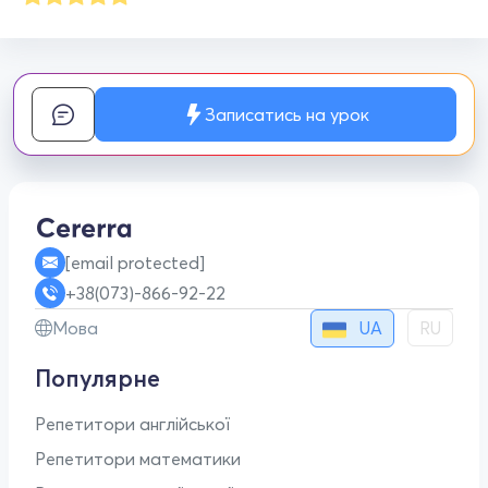
Записатись на урок
[email protected]
+38(073)-866-92-22
UA
Мова
RU
Популярне
Репетитори англійської
Репетитори математики