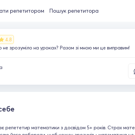
ати репетитором
Пошук репетитора
4.8
о не зрозуміло на уроках? Разом зі мною ми це виправим!
а
себе
ає репететир математики з досвідом 5+ років. Страх мате
аю його побороти, щоб кожен зрозумів - математика це ле