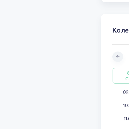
Кал
С
09
10
11