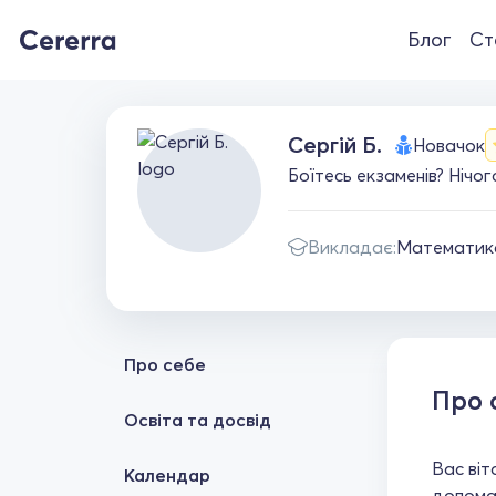
Блог
Ст
Сергій Б.
Новачок
Боїтесь екзаменів? Нічог
Викладає:
Математик
Про себе
Про 
Освіта та досвід
Вас віт
Календар
допомаг