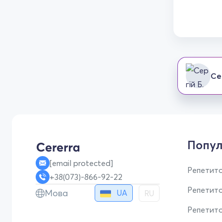
Се
Попул
[email protected]
Репетито
+38(073)-866-92-22
Репетит
Мова
UA
RU
Репетито