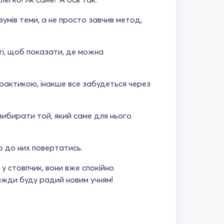
умів теми, а не просто завчив метод,
тті, щоб показати, де можна
рактикою, інакше все забудеться через
 вибирати той, який саме для нього
о до них повертатись.
 у стовпчик, вони вже спокійно
авжди буду радий новим учням!