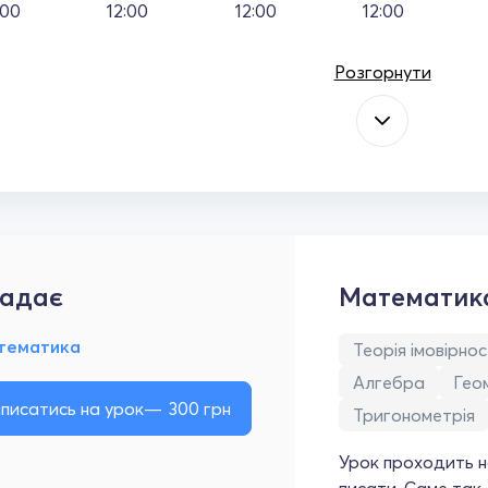
:00
12:00
12:00
12:00
Розгорнути
адає
Математик
тематика
Теорія імовірнос
Алгебра
Гео
писатись на урок
300
грн
Тригонометрія
Урок проходить н
писати. Саме так,