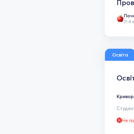
Пров
Поч
(1-4 
Освіта
Осві
Кривор
Студент
Не п