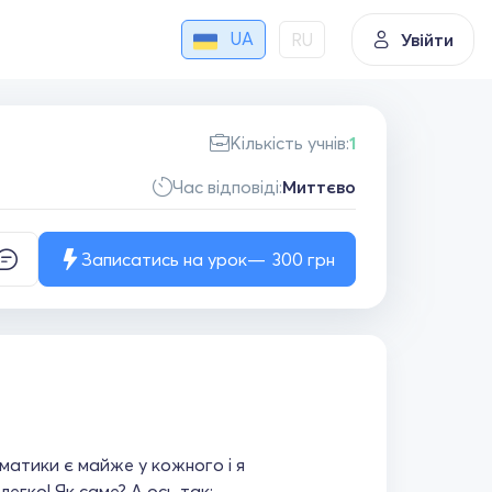
UA
RU
Увійти
Кількість учнів:
1
Час відповіді:
Миттєво
Записатись на урок
300
грн
матики є майже у кожного і я
гко! Як саме? А ось так: