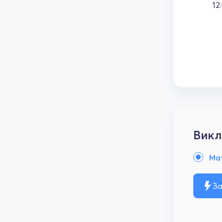
12
Викл
Ма
За