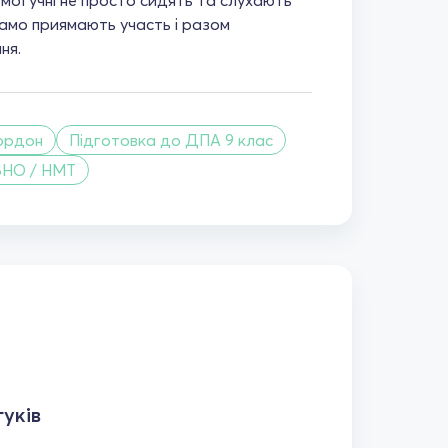
само приямають участь і разом
ня.
кордон
Підготовка до ДПА 9 клас
ЗНО / НМТ
уків