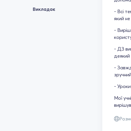
Викладає
- Всі т
який не
- Виріш
корист
- ДЗ в
деякий 
- Завжд
зручний
- Уроки
Мої учн
вирішув
Розм