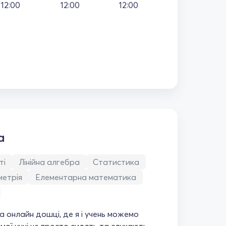
12:00
12:00
12:00
а
ті
Лінійна алгебра
Статистика
метрія
Елементарна математика
а онлайн дошці, де я і учень можемо
 мої учні не просто сидять та слухають