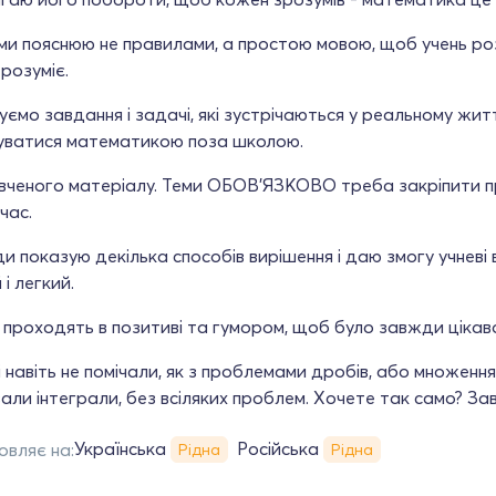
еми пояснюю не правилами, а простою мовою, щоб учень роз
 розуміє.
уємо завдання і задачі, які зустрічаються у реальному жи
уватися математикою поза школою.
ивченого матеріалу. Теми ОБОВ'ЯЗКОВО треба закріпити п
час.
и показую декілька способів вирішення і даю змогу учневі
 і легкий.
 проходять в позитиві та гумором, щоб було завжди цікав
і навіть не помічали, як з проблемами дробів, або множення
али інтеграли, без всіляких проблем. Хочете так само? З
Українська
Російська
овляє на:
Рідна
Рідна