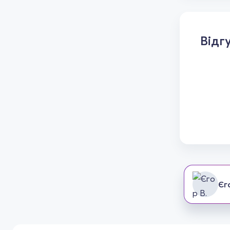
Відг
Єг