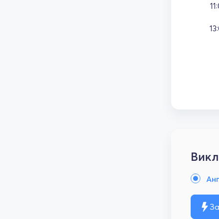
11
13
Викл
Анг
За