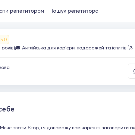
ати репетитором
Пошук репетитора
5.0
 років)🎓 Англійська для кар'єри, подорожей та іспитів 🚀
мова
себе
 Мене звати Єгор, і я допоможу вам нарешті заговорити ан