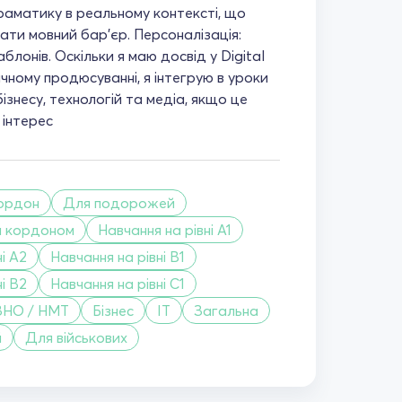
граматику в реальному контексті, що
ти мовний бар'єр. Персоналізація:
лонів. Оскільки я маю досвід у Digital
чному продюсуванні, я інтегрую в уроки
бізнесу, технологій та медіа, якщо це
 інтерес
кордон
Для подорожей
а кордоном
Навчання на рівні A1
і A2
Навчання на рівні B1
і B2
Навчання на рівні C1
ЗНО / НМТ
Бізнес
IT
Загальна
й
Для військових