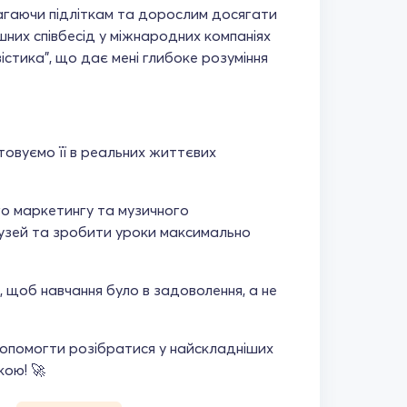
агаючи підліткам та дорослим досягати
пішних співбесід у міжнародних компаніях
істика", що дає мені глибоке розуміння
товуємо її в реальних життєвих
го маркетингу та музичного
лузей та зробити уроки максимально
, щоб навчання було в задоволення, а не
допомогти розібратися у найскладніших
кою! 🚀