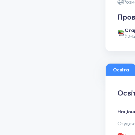
Розм
Пров
Ста
(10-1
Освіта
Осві
Націон
Студент