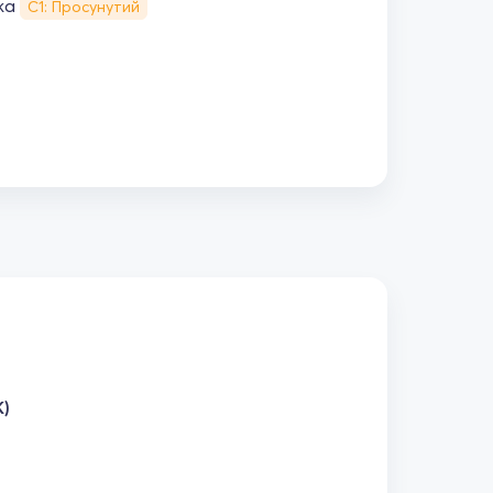
ка
С1: Просунутий
К)