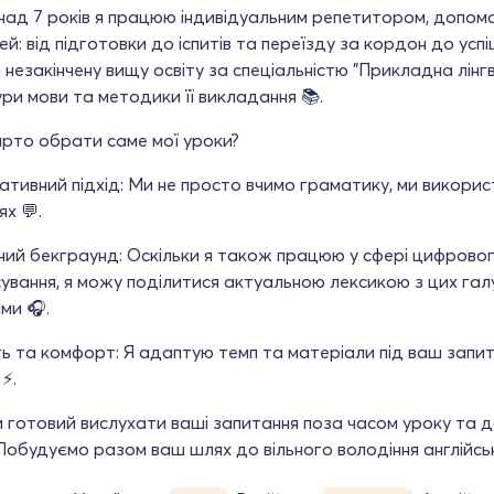
над 7 років я працюю індивідуальним репетитором, допом
ілей: від підготовки до іспитів та переїзду за кордон до ус
 незакінчену вищу освіту за спеціальністю "Прикладна лінгв
ри мови та методики її викладання 📚.
арто обрати саме мої уроки?
ативний підхід: Ми не просто вчимо граматику, ми викорис
ях 💬.
ний бекграунд: Оскільки я також працюю у сфері цифрово
ування, я можу поділитися актуальною лексикою з цих га
ми 🎧.
ть та комфорт: Я адаптую темп та матеріали під ваш запит
 ⚡.
 готовий вислухати ваші запитання поза часом уроку та 
Побудуємо разом ваш шлях до вільного володіння англійсь