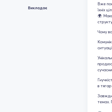
Вже по
Викладає
їхніх ц
🌍. Маю
структу
Чому в
Комунік
ситуаці
Унікаль
продюс
сучасни
Гнучкіс
в тягар
Завжди
темах. 