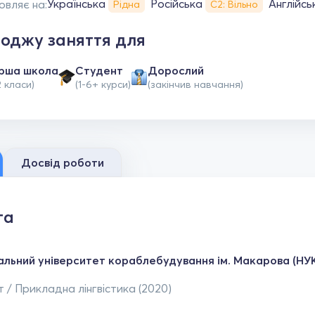
Українська
Російська
Англійсь
овляє на:
Рідна
С2: Вільно
оджу заняття для
рша школа
Студент
Дорослий
2 класи)
(1-6+ курси)
(закінчив навчання)
Досвід роботи
та
альний університет кораблебудування ім. Макарова (НУ
 / Прикладна лінгвістика (2020)