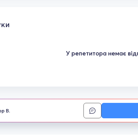
уки
У репетитора немає відг
ор В.