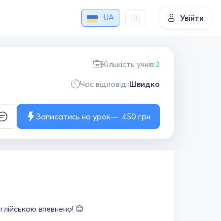
UA
RU
Увійти
Кількість учнів:
2
Час відповіді:
Швидко
Записатись на урок
450
грн
глійською впевнено! 😊