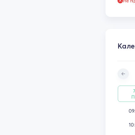
Не п
Кал
П
09
10