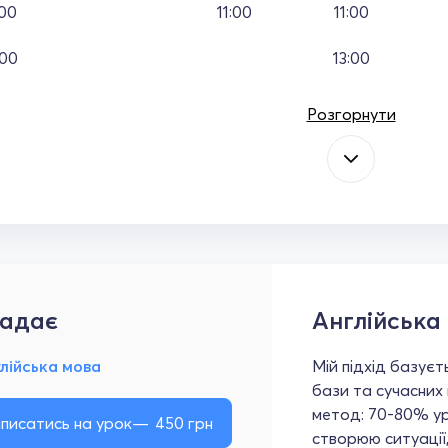
:00
11:00
11:00
:00
13:00
Розгорнути
адає
Англійська
лійська мова
Мій підхід базуєт
бази та сучасних 
метод: 70-80% ур
писатись на урок
450
грн
створюю ситуації