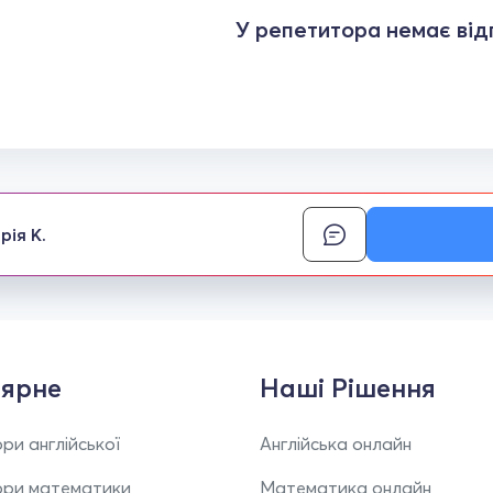
У репетитора немає відг
рія К.
ярне
Наші Рішення
ри англійської
Англійська онлайн
ори математики
Математика онлайн