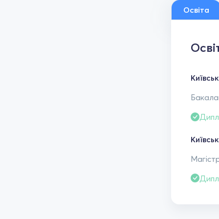
Освіта
Осві
Київсь
Бакалав
Дипл
Київсь
Магістр
Дипл