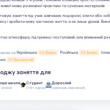
живої мови, розмовної практики та сучасних матеріалів.
овую заняття під учня: навчання, подорожі, іспити або х
есу і зробити мову частиною життя, а не лише уроків. Ви
.
на атмосфера, підтримка і поступовий, але впевнений ре
Українська
Російська
Іспа
овляє на:
С2: Вільно
С2: Вільно
ька
С1: Просунутий
оджу заняття для
рша школа
Студент
Дорослий
2 класи)
(1-6+ курси)
(закінчив навчання)