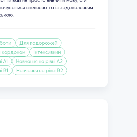
огти вам не просто вивчити мову, а й
 почуватися впевнено та із задоволенням
ською.
боти
Для подорожей
а кордоном
Інтенсивний
і A1
Навчання на рівні A2
і B1
Навчання на рівні B2