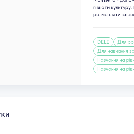
Моя мета - допом
пізнати культуру,
розмовляти іспан
DELE
Для ро
Для навчання з
Навчання на рівн
Навчання на рівн
уки