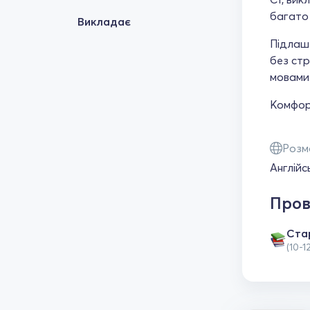
багато 
Викладає
Підлашт
без стр
мовами
Комфорт
Розм
Англійс
Пров
Ста
(10-1