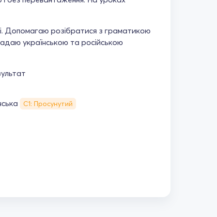
обі. Допомагаю розібратися з граматикою
кладаю українською та російською
зультат
нська
С1: Просунутий