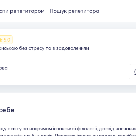
ати репетитором
Пошук репетитора
5.0
анською без стресу та з задоволенням
мова
себе
у освіту за напрямом іспанської філології, досвід навчання 
ладаю юільше 5-и років. Пояснюю іспанську просто, спокійн