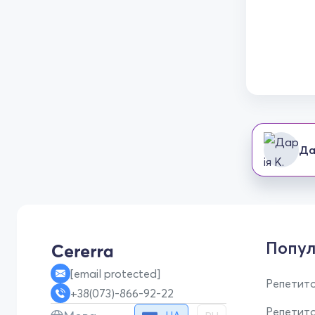
Да
Попул
[email protected]
Репетито
+38(073)-866-92-22
Репетит