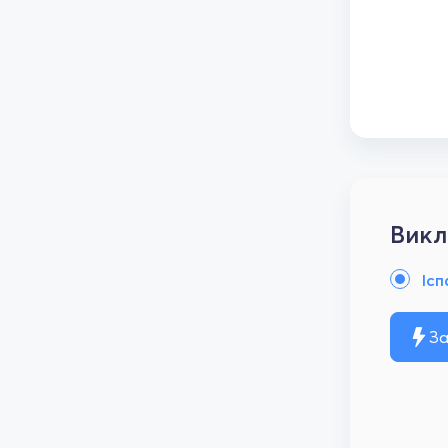
Викл
Ісп
За