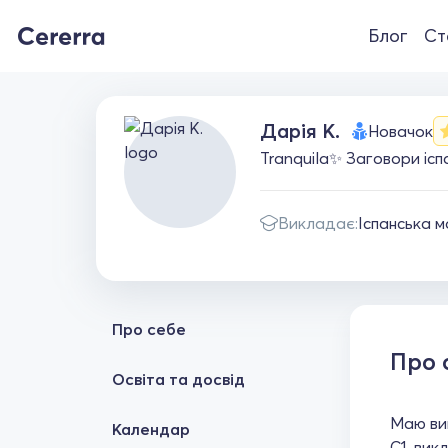
Блог
Ст
Дарія К.
Новачок
Tranquila✨ Заговори ісп
Викладає:
Іспанська 
Про себе
Про 
Освіта та досвід
Маю вищ
Календар
C1, вик