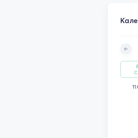
Кал
С
11