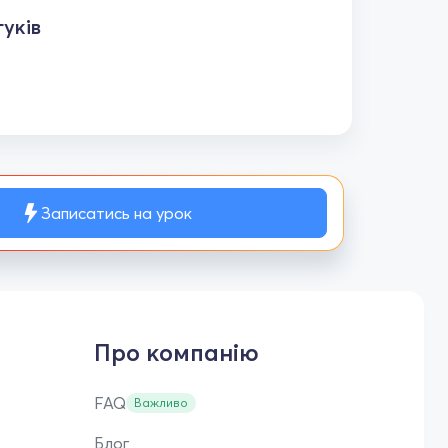
уків
Записатись на урок
Про компанію
FAQ
Важливо
Блог