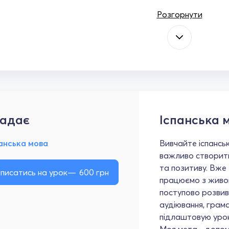
Розгорнути
адає
Іспанська 
анська мова
Вивчайте іспанськ
важливо створити
та позитиву. Вже
писатись на урок
600
грн
працюємо з живо
поступово розвива
аудіювання, грама
підлаштовую уроки