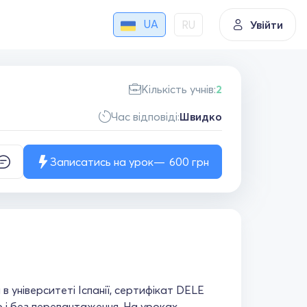
UA
RU
Увійти
Кількість учнів:
2
Час відповіді:
Швидко
Записатись на урок
600
грн
в університеті Іспанії, сертифікат DELE
о і без перевантаження. На уроках