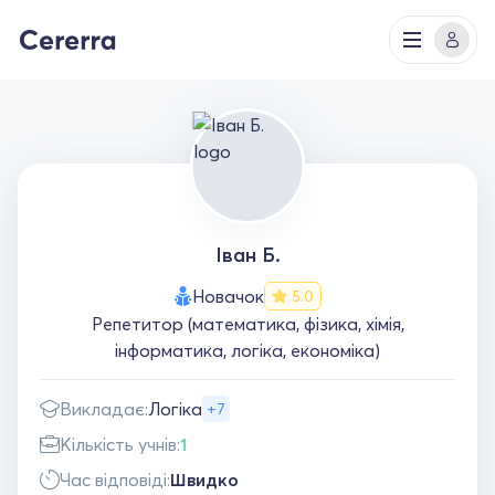
Іван Б.
Новачок
5.0
Репетитор (математика, фізика, хімія,
інформатика, логіка, економіка)
Викладає:
Логіка
+7
Кількість учнів:
1
Час відповіді:
Швидко