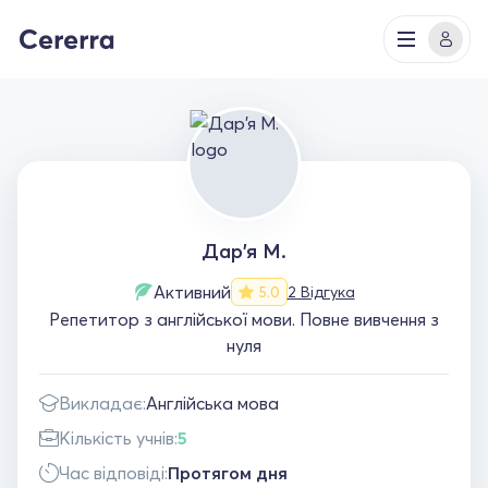
Дар'я М.
Активний
2 Відгука
5.0
Репетитор з англійської мови. Повне вивчення з
нуля
Викладає:
Англійська мова
Кількість учнів:
5
Час відповіді:
Протягом дня