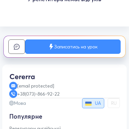
Записатись на урок
[email protected]
+38(073)-866-92-22
UA
Мова
RU
Популярне
Репетитори англійської