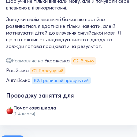
щоб учні не тільки вивчали мову, але й почували себе
впевнено в її використанні.
Завдяки своїм знанням і бажанню постійно
розвиватися, я здатна не тільки навчати, але й
мотивувати дітей до вивчення англійської мови. Я
вірю в важливість індивідуального підходу та
завжди готова працювати на результат.
Розмовляє на:
Українська
С2: Вільно
Російська
С1: Просунутий
Англійська
B2: Граничний просунутий
Проводжу заняття для
Початкова школа
(1-4 класи)