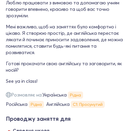
Люблю працювати з вимовою та допомагаю учням
говорити впевнено, красиво та щоб вас точно
зрозуміли.
Мені важливо, щоб на заняттях було комфортно і
цікаво. Я створюю простір, де англійська перестає
лякати й починає приносити задоволення, де можна
помилятися, ставити будь-які питання та
розвиватися.
Готові прокачати свою англійську та заговорити, як
носій?
See ya in class!
Розмовляє на:
Українська
Рідна
Російська
Англійська
Рідна
С1: Просунутий
Проводжу заняття для
Середня школа