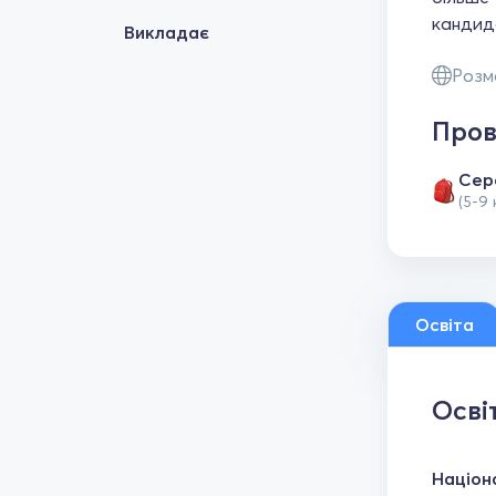
кандида
Викладає
Розм
Пров
Сер
(5-9 
Освіта
Осві
Націон