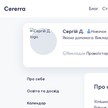
Блог
Ст
Сергій Д.
Новачок
Якісна допомога. Виклада
Викладає:
Право
Істор
Про себе
Про 
Освіта та досвід
Успішно
Календар
більше 