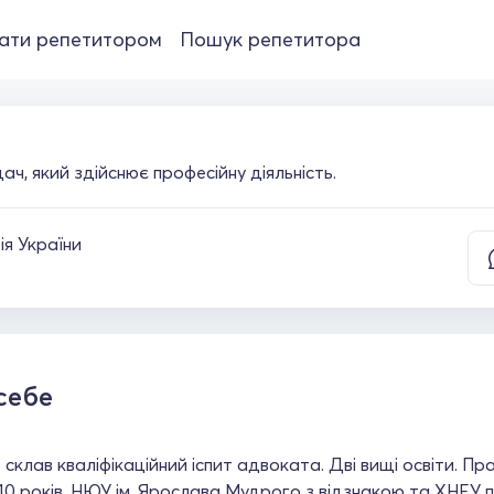
ати репетитором
Пошук репетитора
ч, який здійснює професійну діяльність.
ія України
себе
 склав кваліфікаційний іспит адвоката. Дві вищі освіти. Пр
10 років. НЮУ ім. Ярослава Мудрого з відзнакою та ХНЕУ п