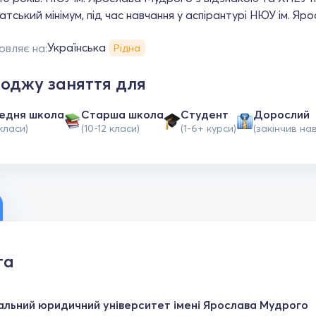
тський мінімум, під час навчання у аспірантурі НЮУ ім. Яр
Українська
овляє на:
Рідна
оджу заняття для
едня школа
Старша школа
Студент
Дорослий
класи)
(10-12 класи)
(1-6+ курси)
(закінчив на
та
альний юридичний університет імені Ярослава Мудрого