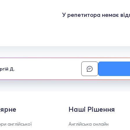
У репетитора немає відг
ргій Д.
ярне
Наші Рішення
ри англійської
Англійська онлайн