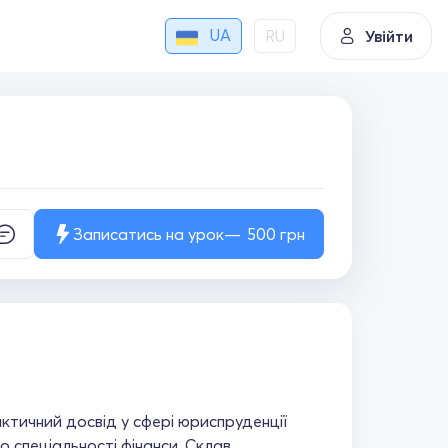
UA
RU
Увійти
Записатись на урок
500
грн
актичний досвід у сфері юриспруденції
о спеціальності фінанси. Склав