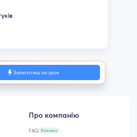
уків
Записатись на урок
Про компанію
FAQ
Важливо