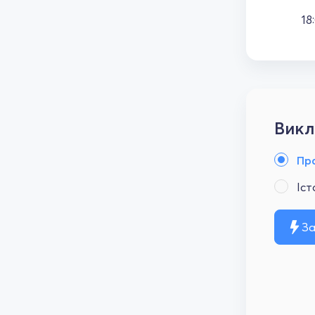
18
Викл
Пр
Іст
За