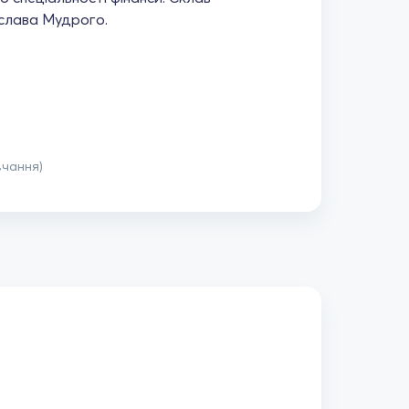
ослава Мудрого.
вчання)