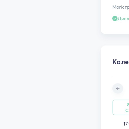
Магістр
Дипл
Кал
С
17