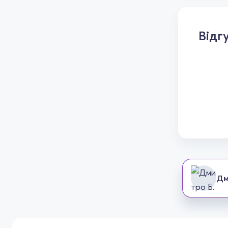
Відг
Дм