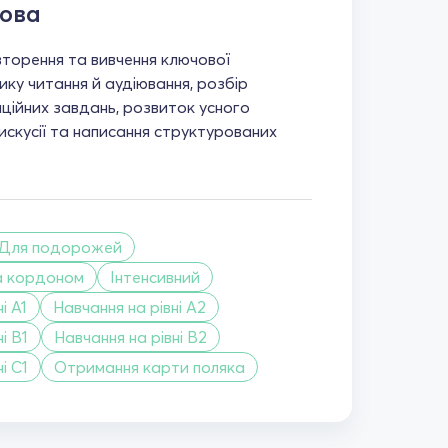
мова
торення та вивчення ключової
ику читання й аудіювання, розбір
ційних завдань, розвиток усного
искусії та написання структурованих
Для подорожей
а кордоном
Інтенсивний
і A1
Навчання на рівні A2
і B1
Навчання на рівні B2
і C1
Отримання карти поляка