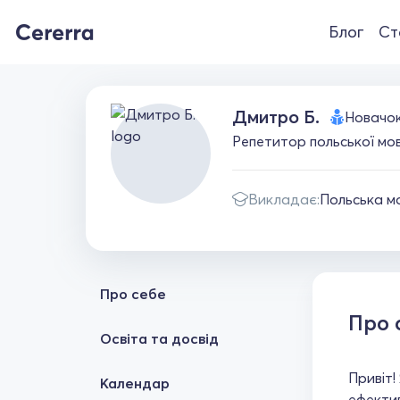
Блог
Ст
Дмитро Б.
Новачо
Репетитор польської мов
Викладає:
Польська м
Про себе
Про 
Освіта та досвід
Привіт!
Календар
ефекти