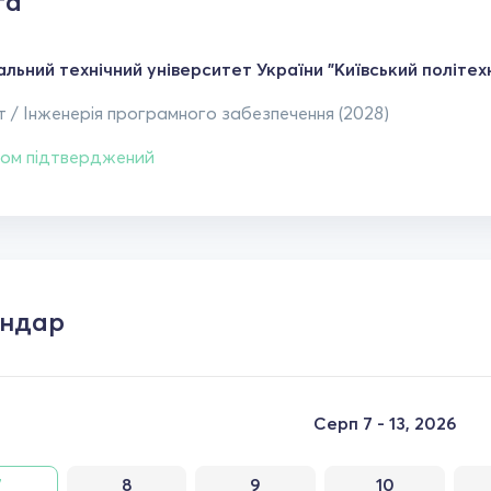
та
льний технічний університет України "Київський політехн
 / Інженерія програмного забезпечення (2028)
ом підтверджений
ендар
Серп 7 - 13, 2026
7
8
9
10