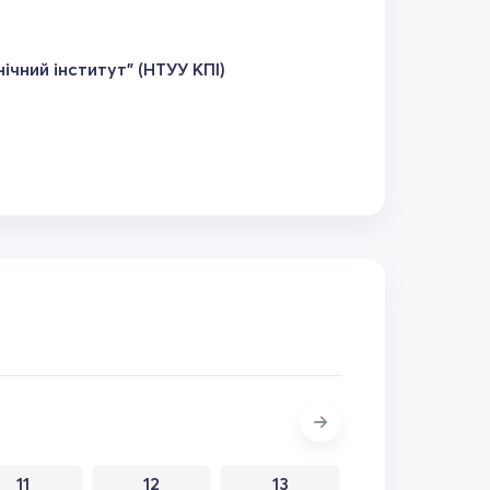
ічний інститут" (НТУУ КПІ)
11
12
13