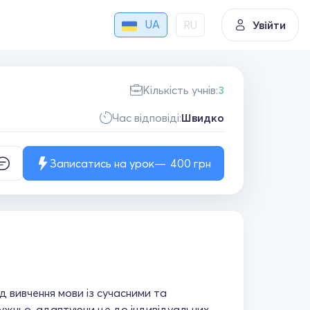
UA
RU
Увійти
Кількість учнів:
3
Час відповіді:
Швидко
Записатись на урок
400
грн
д вивчення мови із сучасними та
жньо, адаптуючи це до індивідуальних