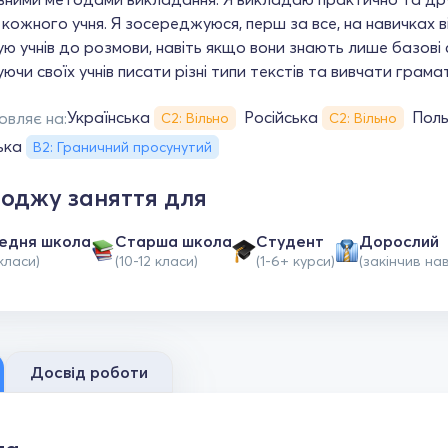
кожного учня. Я зосереджуюся, перш за все, на навичках в
ю учнів до розмови, навіть якщо вони знають лише базові 
ючи своїх учнів писати різні типи текстів та вивчати грама
Українська
Російська
Поль
овляє на:
С2: Вільно
С2: Вільно
ька
B2: Граничний просунутий
оджу заняття для
едня школа
Старша школа
Студент
Дорослий
класи)
(10-12 класи)
(1-6+ курси)
(закінчив на
Досвід роботи