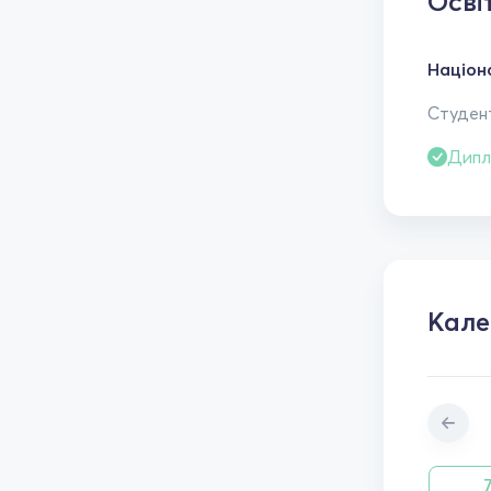
Осві
Націона
Студент
Дипл
Кал