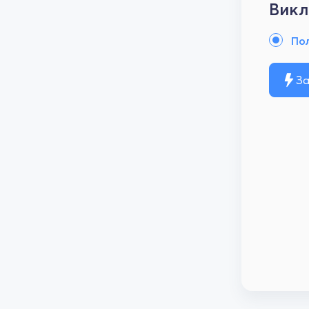
Викл
По
За