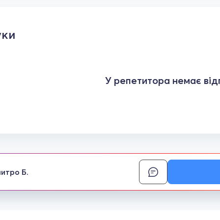
уки
У репетитора немає відг
итро Б.