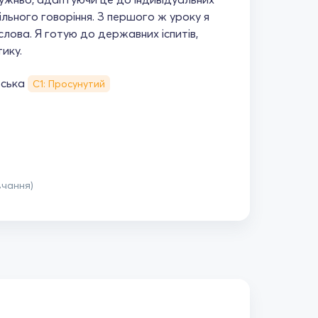
ільного говоріння. З першого ж уроку я
слова. Я готую до державних іспитів,
тику.
ська
С1: Просунутий
вчання)