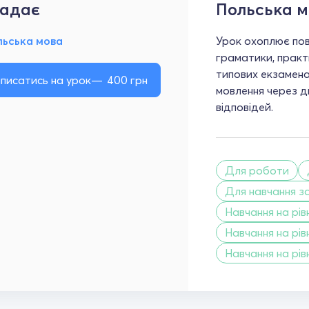
адає
Польська 
льська мова
Урок охоплює пов
граматики, практ
типових екзамена
писатись на урок
400
грн
мовлення через д
відповідей.
Для роботи
Для навчання з
Навчання на рівн
Навчання на рівн
Навчання на рівн