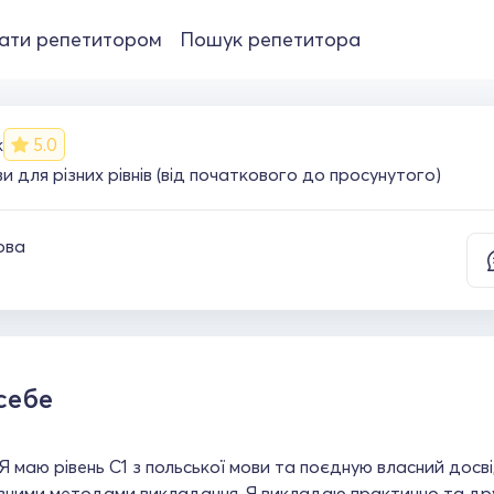
ати репетитором
Пошук репетитора
к
5.0
и для різних рівнів (від початкового до просунутого)
ова
себе
 Я маю рівень C1 з польської мови та поєдную власний досві
вними методами викладання. Я викладаю практично та дру