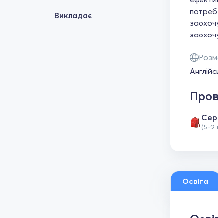
потреб 
Викладає
заохочу
заохочу
Розм
Англійс
Пров
Сер
(5-9 
Освіта