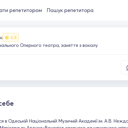
ати репетитором
Пошук репетитора
к
4.8
нального Оперного театра, заняття з вокалу
себе
я в Одеській Національній Музичній Академії ім. А.В. Нежда
 Магістра як Артист-Вокаліст оперного та камерного співу,