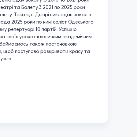
атрі та Балету.З 2021 по 2025 роки
лету. Також, в Дніпрі викладав вокал в
опада 2025 роки по нині соліст Одеського
у репертуарі 10 партій. Успішно
 на своїх уроках класичним академічним
су.Займаємось також постановкою
и, щоб поступово розкривати красу та
учню.