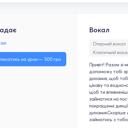
адає
Вокал
кал
Оперний вокал
Класичний вока
писатись на урок
500
грн
Привіт! Разом зі 
допоможу тобі зро
дихання, щоб тоб
цікаву та водноч
щоб ти впевненіше
займатися на пос
покращенні дикці
дихання.Скоріше л
займатись з тобо