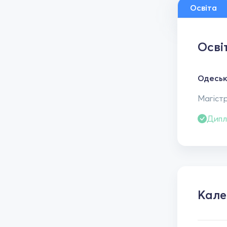
Освіта
Осві
Одеськ
Магістр
Дипл
Кал