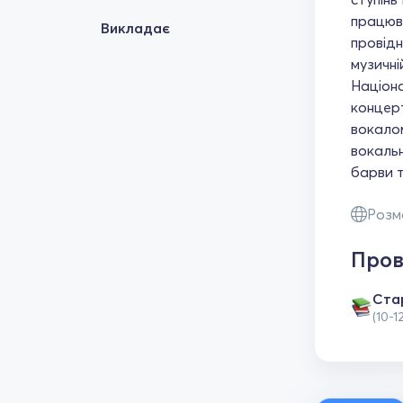
працюв
Викладає
провідн
музичні
Націона
концерт
вокало
вокальн
барви т
Розм
Пров
Ста
(10-1