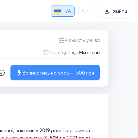
UA
RU
Увійти
Кількість учнів:
1
Час відповіді:
Миттєво
Записатись на урок
500
грн
нової, закінчив у 2019 році та отримав
 викладач вокалу. З 2016 по 2021 роки