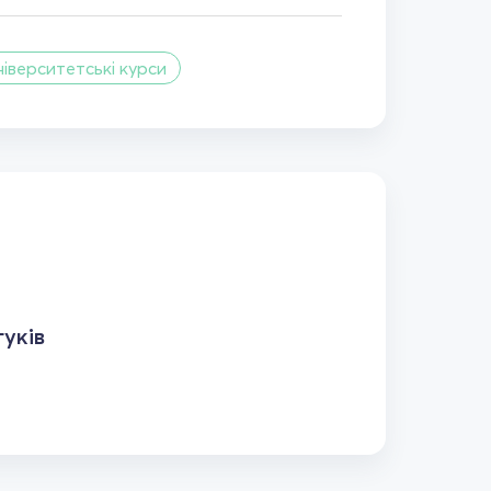
ніверситетські курси
уків