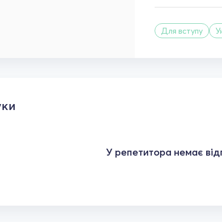
Для вступу
У
уки
У репетитора немає відг