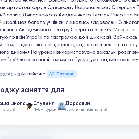
ав артистом хору в Одеському Національному Оперному Те
ий соліст Дніпровського Академічного Театру Опери та Ба
й школі, мав багато учнів які лишались задоволені. З лист
льного Академічного Театру Опери та Балету. Маю в своєм
ую по всій Україні та гастролюю до інших країн.Займаюсь
м. Покращую голосові здібності, надаю впевненості голо
ого дихання.На уроках використовуємо вокальні розспівк
ембру.Чекаю на ваші заявки та буду дуже радий кожному 
Англійська
овляє на:
А2: Базовий
оджу заняття для
рша школа
Студент
Дорослий
2 класи)
(1-6+ курси)
(закінчив навчання)