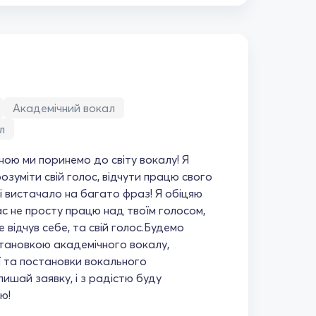
Академічний вокал
л
мною ми поринемо до світу вокалу! Я
зуміти свій голос, відчути працю свого
і вистачало на багато фраз! Я обіцяю
ас не просту працю над твоїм голосом,
 відчув себе, та свій голос.Будемо
тановкою академічного вокалу,
ї та постановки вокального
ишай заявку, і з радістю буду
ю!