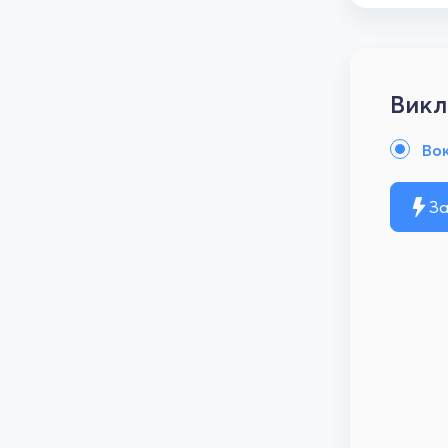
Викл
Во
За