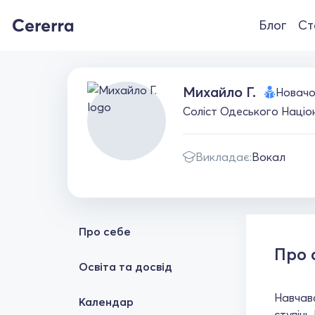
Блог
Ст
Михайло Г.
Новачо
Соліст Одеського Націо
Викладає:
Вокал
Про себе
Про 
Освіта та досвід
Навчавс
Календар
ступінь