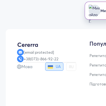
Ми
Попул
[email protected]
Репетито
+38(073)-866-92-22
Репетит
Мова
UA
RU
Репетито
Підгото