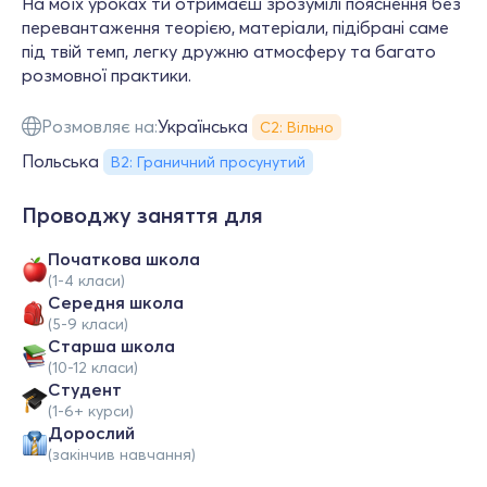
На моїх уроках ти отримаєш зрозумілі пояснення без
перевантаження теорією, матеріали, підібрані саме
під твій темп, легку дружню атмосферу та багато
розмовної практики.
Розмовляє на:
Українська
С2: Вільно
Польська
B2: Граничний просунутий
Проводжу заняття для
Початкова школа
(1-4 класи)
Середня школа
(5-9 класи)
Старша школа
(10-12 класи)
Студент
(1-6+ курси)
Дорослий
(закінчив навчання)