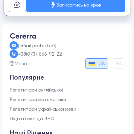
Записатись на урок
[email protected]
+38(073)-866-92-22
UA
Мова
RU
Популярне
Репетитори англійської
Репетитори математики
Репетитори української мови
Підготовка до ЗНО
Наші Рішення