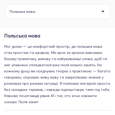
Польська мова
Мої уроки — це комфортний простір, де польська мова
стає простою та цікавою. Ми крок за кроком вивчаємо
базову граматику, вимову та найуживаніші слова, щоб ти
зміг упевнено спілкуватися вже після кількох занять. На
кожному уроці ми поєднуємо теорію з практикою — багато
говоримо, слухаємо живу мову та закріплюємо знання у
розмовах про реальні ситуації. Я пояснюю матеріал просто,
без складних термінів, і завжди підлаштовую темп під тебе.
Навчаю початківців рівня A1 і тих, хто хоче освіжити
основи. Після занят