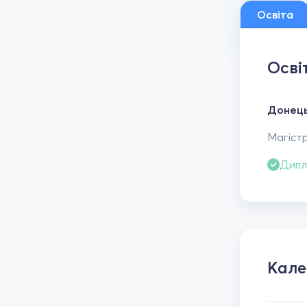
Освіта
Осві
Донець
Магістр
Дипл
Кал