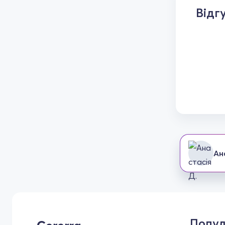
Відг
Ан
Попул