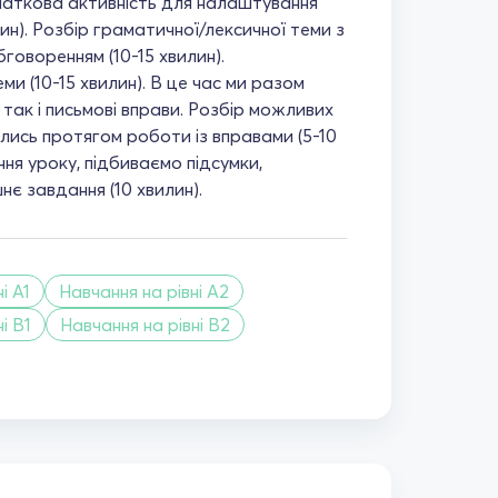
чаткова активність для налаштування
ин). Розбір граматичної/лексичної теми з
говоренням (10-15 хвилин).
и (10-15 хвилин). В це час ми разом
, так і письмові вправи. Розбір можливих
вились протягом роботи із вправами (5-10
ня уроку, підбиваємо підсумки,
є завдання (10 хвилин).
і A1
Навчання на рівні A2
і B1
Навчання на рівні B2