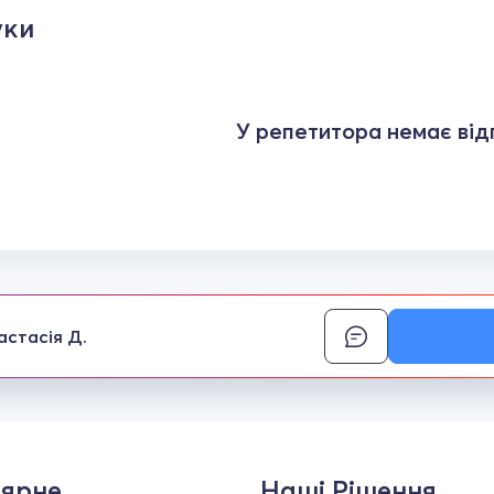
уки
У репетитора немає відг
астасія Д.
ярне
Наші Рішення