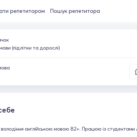
ати репетитором
Пошук репетитора
ачок
мови (підлітки та дорослі)
мова
себе
ь володіння англійською мовою В2+. Працюю із студентами 