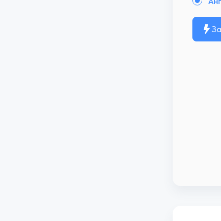
Анг
За