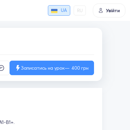
UA
RU
Увійти
Записатись на урок
400
грн
А1-В1+.