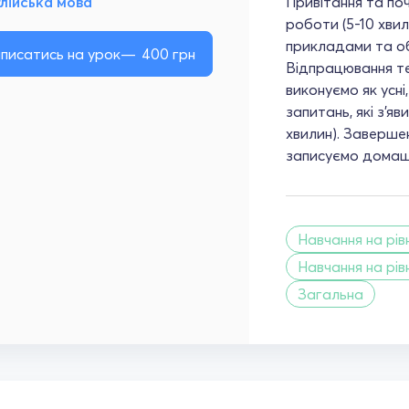
лійська мова
Привітання та по
роботи (5-10 хвил
прикладами та об
писатись на урок
400
грн
Відпрацювання тем
виконуємо як усні
запитань, які з'я
хвилин). Завершен
записуємо домашн
Навчання на рівн
Навчання на рівн
Загальна