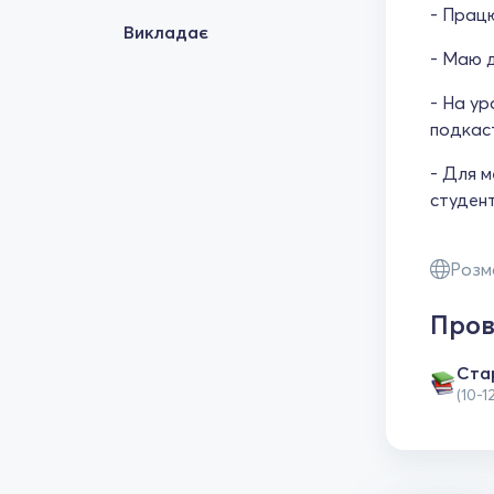
- Працю
Викладає
- Маю д
- На ур
подкаст
- Для м
студент
Розм
Пров
Ста
(10-1