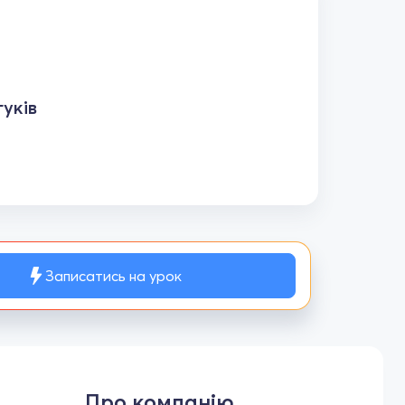
уків
Записатись на урок
Про компанію