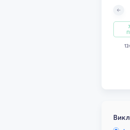
П
13
Викл