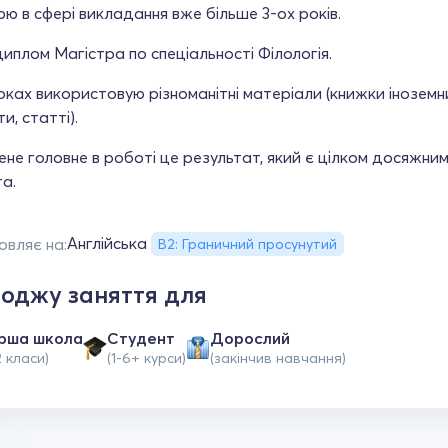
ю в сфері викладання вже більше 3-ох років.
иплом Магістра по спеціальності Філологія.
оках використовую різноманітні матеріали (книжки іноземни
и, статті).
ене головне в роботі це результат, який є цілком досяжним
а.
Англійська
овляє на:
B2: Граничний просунутий
оджу заняття для
рша школа
Студент
Дорослий
2 класи)
(1-6+ курси)
(закінчив навчання)