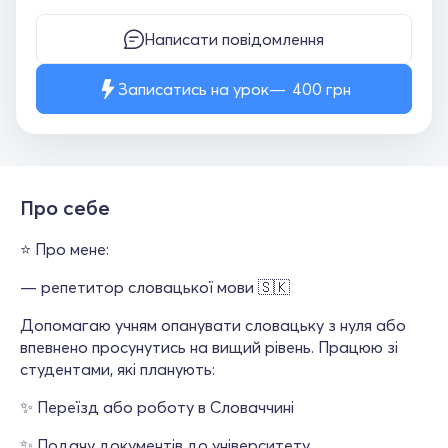
Написати повідомлення
Записатись на урок
400
грн
Про себе
⭐️ Про мене:
— репетитор словацької мови 🇸🇰
Допомагаю учням опанувати словацьку з нуля або
впевнено просунутись на вищий рівень. Працюю зі
студентами, які планують:
✨ Переїзд або роботу в Словаччині
✨ Подачу документів до університету