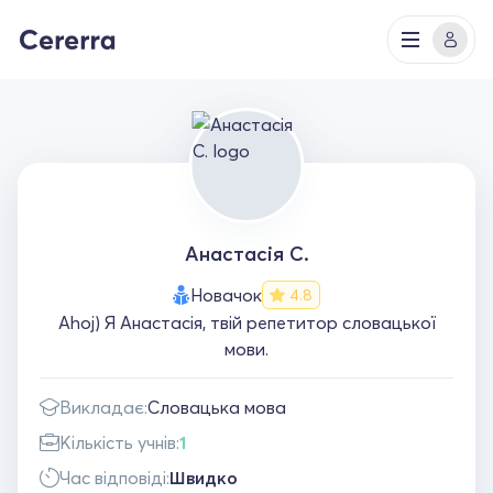
Анастасія С.
Новачок
4.8
Ahoj) Я Анастасія, твій репетитор словацької
мови.
Викладає:
Словацька мова
Кількість учнів:
1
Час відповіді:
Швидко