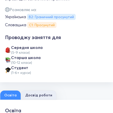
Розмовляє на:
Українська
B2: Граничний просунутий
Словацька
С1: Просунутий
Проводжу заняття для
Середня школа
(5-9 класи)
Старша школа
(10-12 класи)
Студент
(1-6+ курси)
Освіта
Досвід роботи
Освіта