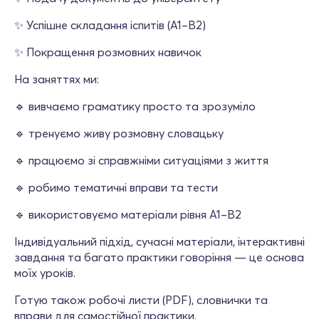
✨ Успішне складання іспитів (A1–B2)
✨ Покращення розмовних навичок
На заняттях ми:
🔹 вивчаємо граматику просто та зрозуміло
🔹 тренуємо живу розмовну словацьку
🔹 працюємо зі справжніми ситуаціями з життя
🔹 робимо тематичні вправи та тести
🔹 використовуємо матеріали рівня A1–B2
Індивідуальний підхід, сучасні матеріали, інтерактивні
завдання та багато практики говоріння — це основа
моїх уроків.
Готую також робочі листи (PDF), словнички та
вправи для самостійної практики.