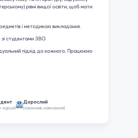
терському) рівні вищої освіти, щоб мати
редметів і методикою викладання.
 зі студентами ЗВО.
відуальний підхід до кожного. Працюємо
удент
Дорослий
+ курси)
(закінчив навчання)