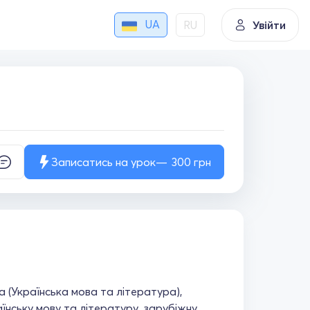
UA
RU
Увійти
Записатись на урок
300
грн
а (Українська мова та література),
їнську мову та літературу, зарубіжну