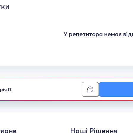
уки
У репетитора немає відг
рія П.
ярне
Наші Рішення