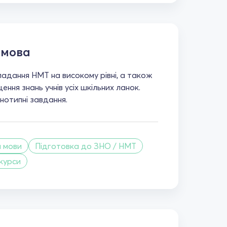
 мова
ладання НМТ на високому рівні, а також
ення знань учнів усіх шкільних ланок.
нотипні завдання.
м мови
Підготовка до ЗНО / НМТ
 курси