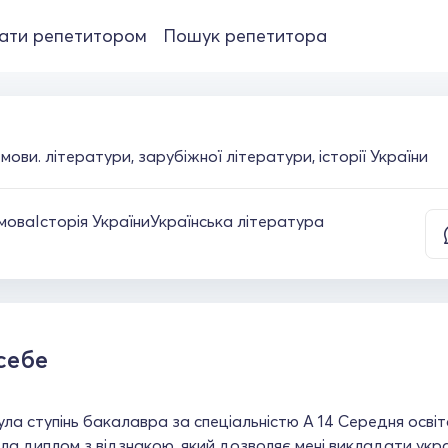
ати репетитором
Пошук репетитора
мови. літератури, зарубіжної літератури, історії України
 мова
Історія України
Українська література
себе
ла ступінь бакалавра за спеціальністю А 14 Середня освіт
а диплом з відзнакою, який дозволяє мені викладати укра