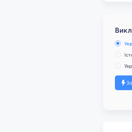
Викл
Ук
Іст
Укр
За