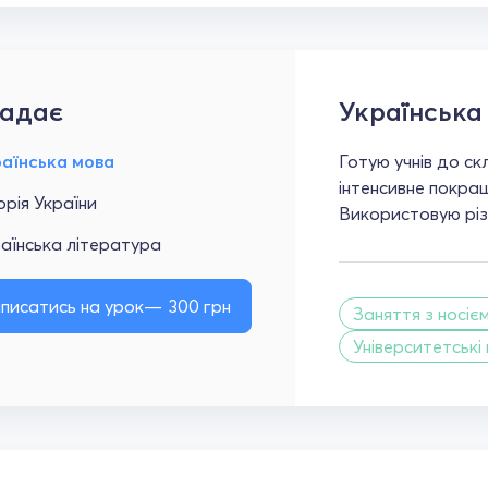
адає
Українська
раїнська мова
Готую учнів до ск
інтенсивне покращ
орія України
Використовую різ
аїнська література
писатись на урок
300
грн
Заняття з носіє
Університетські