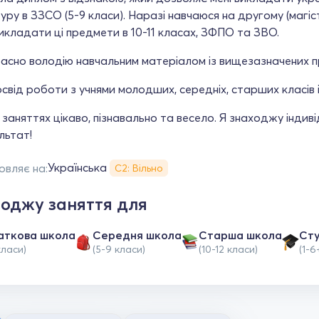
уру в ЗЗСО (5-9 класи). Наразі навчаюся на другому (магіс
икладати ці предмети в 10-11 класах, ЗФПО та ЗВО.
асно володію навчальним матеріалом із вищезазначених п
від роботи з учнями молодших, середніх, старших класів і
 заняттях цікаво, пізнавально та весело. Я знаходжу інди
льтат!
Українська
овляє на:
С2: Вільно
оджу заняття для
аткова школа
Середня школа
Старша школа
Ст
класи)
(5-9 класи)
(10-12 класи)
(1-6