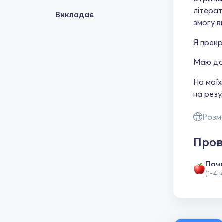
літерат
Викладає
змогу в
Я прекр
Маю дос
На моїх
на резу
Розм
Пров
Поч
(1-4 