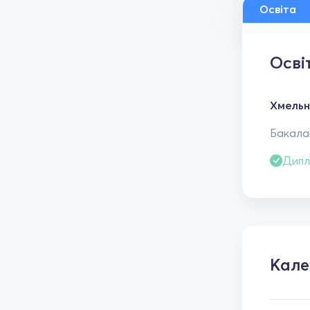
Освіта
Осві
Хмельн
Бакалав
Дипл
Кал