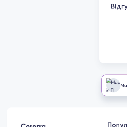
Відг
Ма
Попул