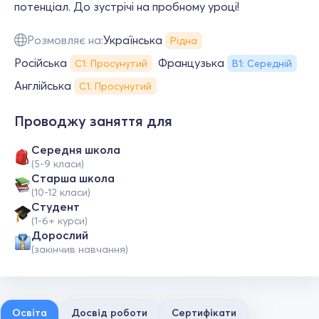
потенціал. До зустрічі на пробному уроці!
Розмовляє на:
Українська
Рідна
Російська
Французька
С1: Просунутий
В1: Середній
Англійська
С1: Просунутий
Проводжу заняття для
Середня школа
(5-9 класи)
Старша школа
(10-12 класи)
Студент
(1-6+ курси)
Дорослий
(закінчив навчання)
Освіта
Досвід роботи
Сертифікати