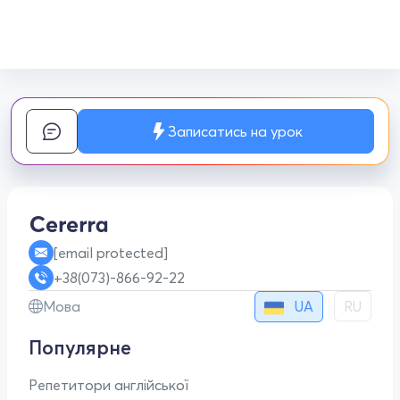
Записатись на урок
[email protected]
+38(073)-866-92-22
UA
Мова
RU
Популярне
Репетитори англійської