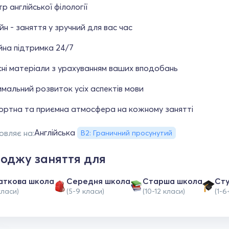
тр англійської філології
йн - заняття у зручний для вас час
йна підтримка 24/7
ні матеріали з урахуванням ваших вподобань
мальний розвиток усіх аспектів мови
ортна та приємна атмосфера на кожному занятті
Англійська
овляє на:
B2: Граничний просунутий
оджу заняття для
аткова школа
Середня школа
Старша школа
Ст
класи)
(5-9 класи)
(10-12 класи)
(1-6