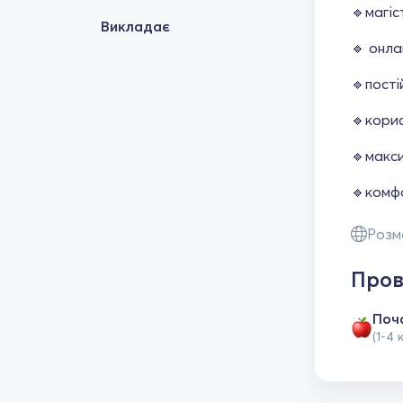
🔹магіс
Викладає
🔹 онла
🔹пості
🔹корис
🔹макси
🔹комф
Розм
Пров
Поч
(1-4 