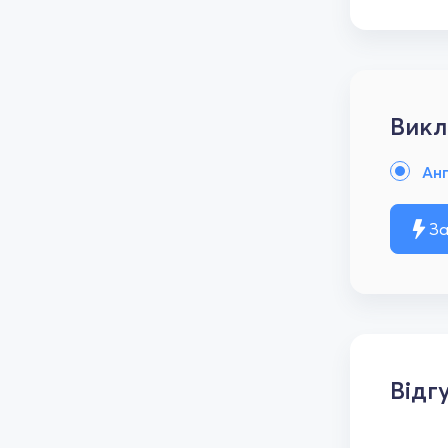
Викл
Анг
За
Відг