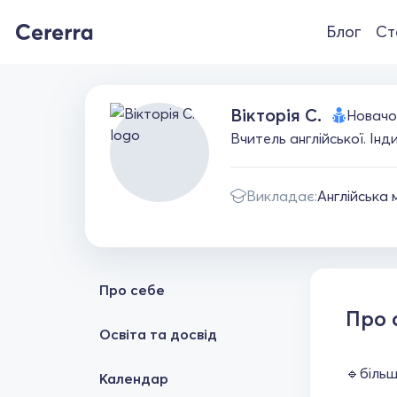
Блог
Ст
Вікторія С.
Новачо
Вчитель англійської. Інд
Викладає:
Англійська 
Про себе
Про 
Освіта та досвід
🔹більш
Календар