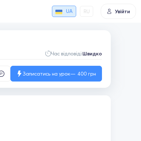
UA
RU
Увійти
Час відповіді:
Швидко
Записатись на урок
400
грн