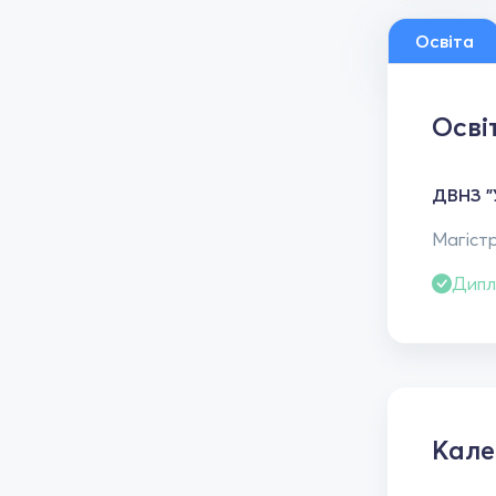
Освіта
Осві
ДВНЗ "
Магістр
Дипл
Кал