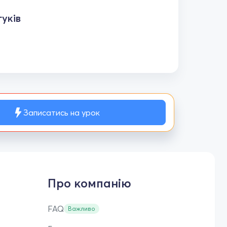
уків
Записатись на урок
Про компанію
FAQ
Важливо