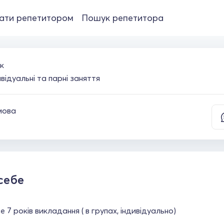
ати репетитором
Пошук репетитора
к
ивідуальні та парні заняття
мова
себе
е 7 років викладання ( в групах, індивідуально)