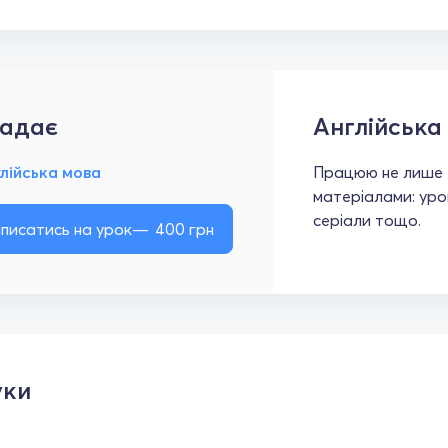
адає
Англійська
лійська мова
Працюю не лише з
матеріалами: уроки
серіали тощо.
писатись на урок
400
грн
уки