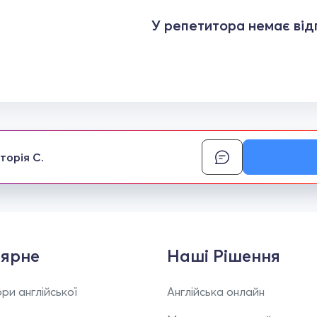
У репетитора немає відг
кторія С.
ярне
Наші Рішення
ри англійської
Англійська онлайн