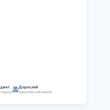
удент
Дорослий
+ курси)
(закінчив навчання)