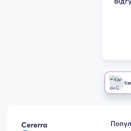
Відг
Єв
Попул