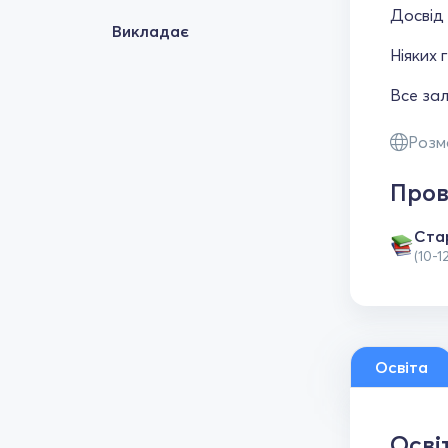
Досвід
Викладає
Ніяких 
Все зал
Розм
Пров
Ста
(10-1
Освіта
Осві