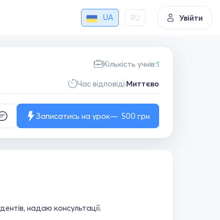
UA
RU
Увійти
Кількість учнів:
1
Час відповіді:
Миттєво
Записатись на урок
500
грн
ентів, надаю консультації.