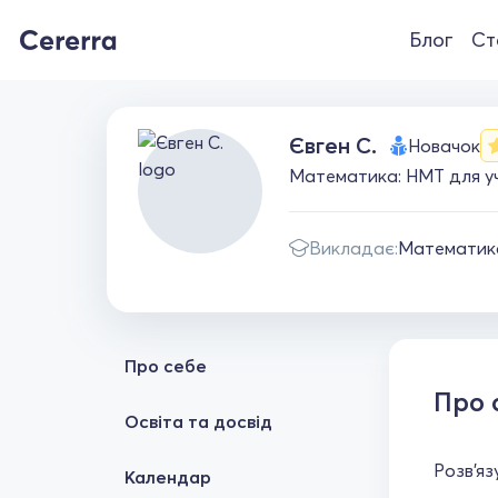
Блог
Ст
Євген С.
Новачок
Математика: НМТ для уч
Викладає:
Математик
Про себе
Про 
Освіта та досвід
Розв'яз
Календар