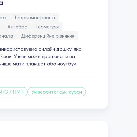
а
ика
Теорія імовірності
Алгебра
Геометрія
наліз
Диференційне рівняння
 використовуємо онлайн дошку, яка
в'язок. Учень може працювати на
учніше мати планшет або ноутбук
ЗНО / НМТ
Університетські курси