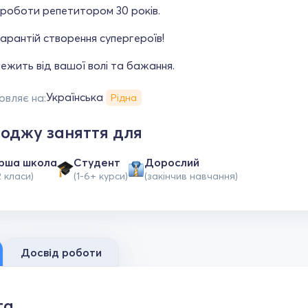
 роботи репетитором 30 років.
гарантій створення супергероїв!
ежить від вашої волі та бажання.
Українська
овляє на:
Рідна
оджу заняття для
рша школа
Студент
Дорослий
2 класи)
(1-6+ курси)
(закінчив навчання)
Досвід роботи
та