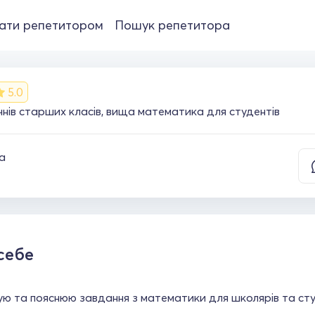
ати репетитором
Пошук репетитора
5.0
нів старших класів, вища математика для студентів
а
себе
ую та пояснюю завдання з математики для школярів та студ