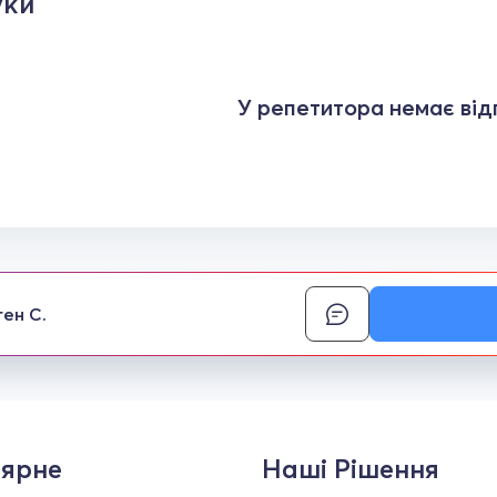
уки
У репетитора немає відг
ген С.
ярне
Наші Рішення