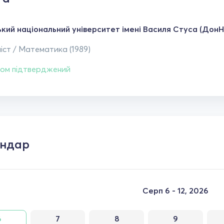
кий національний університет імені Василя Стуса (ДонН
іст / Математика (1989)
ом підтверджений
ендар
Серп 6 - 12, 2026
6
7
8
9