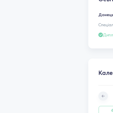
Донець
Спеціал
Дипл
Кал