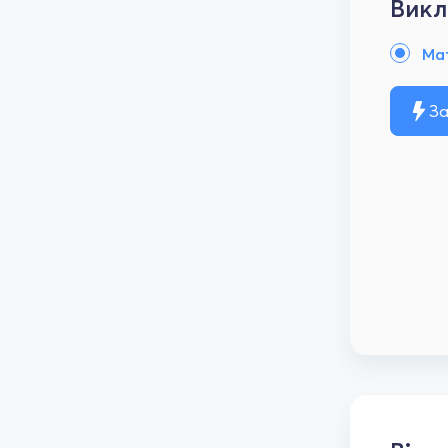
Викл
Ма
За