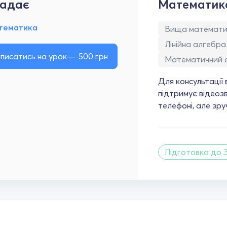
адає
Математик
тематика
Вища математ
Лінійна алгебра
писатись на урок
500
грн
Математичний а
Для консультації
підтримує відеоз
телефоні, але зр
Підготовка до 