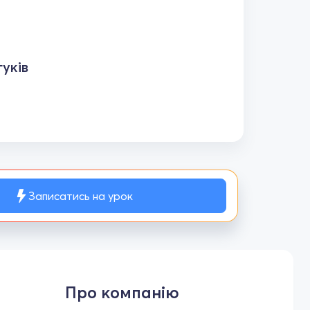
уків
Записатись на урок
Про компанію