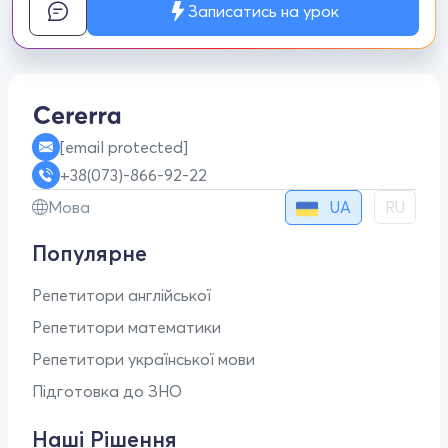
Записатись на урок
[email protected]
+38(073)-866-92-22
UA
Мова
RU
Популярне
Репетитори англійської
Репетитори математики
Репетитори української мови
Підготовка до ЗНО
Наші Рішення