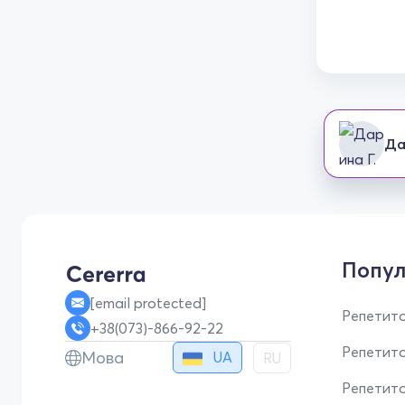
Да
Попул
[email protected]
Репетито
+38(073)-866-92-22
Репетит
Мова
UA
RU
Репетито