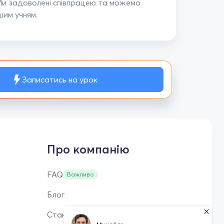
 Ми задоволені співпрацею та можемо
им учням.
Записатись на урок
Про компанію
FAQ
Важливо
Блог
Стань репетитором