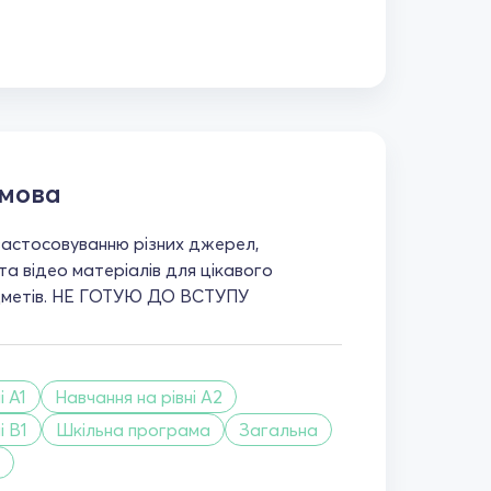
 мова
астосовуванню різних джерел,
 та відео матеріалів для цікавого
едметів. НЕ ГОТУЮ ДО ВСТУПУ
і A1
Навчання на рівні A2
і B1
Шкільна програма
Загальна