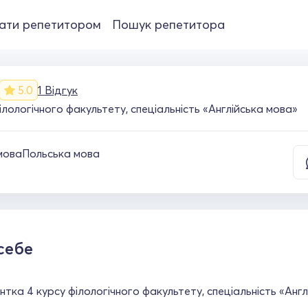
ати репетитором
Пошук репетитора
5.0
1 Відгук
ілологічного факультету, спеціальність «Англійська мова»
мова
Польська мова
себе
нтка 4 курсу філологічного факультету, спеціальність «Англ