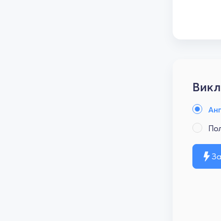
Викл
Анг
По
За