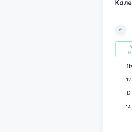
Кал
Н
11
12
13
14