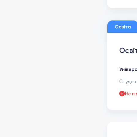
Освіта
Осві
Універ
Студент
Не п