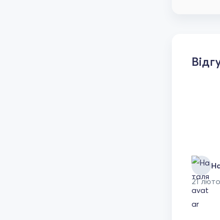
Відг
Н
21 лют