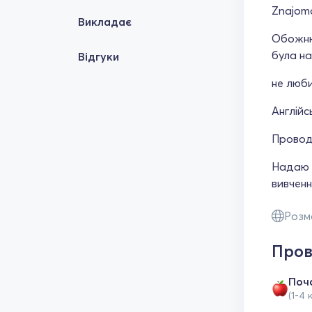
Znajomo
Викладає
Обожнюю
була на 
Відгуки
не люби
Англійс
Провод
Надаю п
вивчен
Розм
Пров
Поч
(1-4 