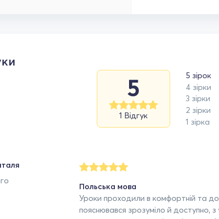
уки
5 зірок
5
4 зірки
3 зірки
2 зірки
1 Відгук
1 зірка
аталя
ого
Польська мова
Уроки проходили в комфортній та до
пояснювався зрозуміло й доступно, з