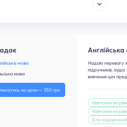
адає
Англійська
лійська мова
Надаю перевагу з
підручників, аудіо
льська мова
вивчення цих пр
писатись на урок
350
грн
Навчання на рівн
Навчання на рівн
Для подорожей