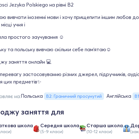
sci Jezyka Polskiego на рівні B2
 вивчати іноземні мови і хочу прищепити іншим любов до 
місці учня і
ла простого заучування ☺️
ьку та польську вивчаю скільки себе памʼятаю☺️
жу заняття онлайн 💻
еревагу застосовуванню різних джерел, підручників, аудіо
ня цих предметів✨
Польська
Англійська
овляє на:
B2: Граничний просунутий
В1
оджу заняття для
аткова школа
Середня школа
Старша школа
До
класи)
(5-9 класи)
(10-12 класи)
(за