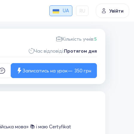
UA
RU
Увійти
Кількість учнів:
5
Час відповіді:
Протягом дня
Записатись на урок
350
грн
ійська мова» 📚 і маю Certyfikat