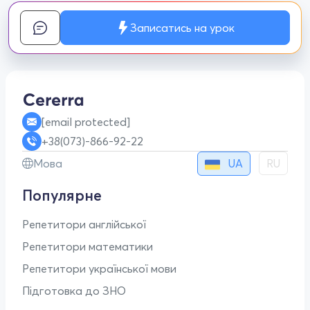
Записатись на урок
[email protected]
+38(073)-866-92-22
UA
Мова
RU
Популярне
Репетитори англійської
Репетитори математики
Репетитори української мови
Підготовка до ЗНО