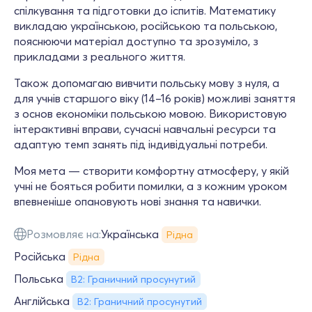
спілкування та підготовки до іспитів. Математику
викладаю українською, російською та польською,
пояснюючи матеріал доступно та зрозуміло, з
прикладами з реального життя.
Також допомагаю вивчити польську мову з нуля, а
для учнів старшого віку (14–16 років) можливі заняття
з основ економіки польською мовою. Використовую
інтерактивні вправи, сучасні навчальні ресурси та
адаптую темп занять під індивідуальні потреби.
Моя мета — створити комфортну атмосферу, у якій
учні не бояться робити помилки, а з кожним уроком
впевненіше опановують нові знання та навички.
Розмовляє на:
Українська
Рідна
Російська
Рідна
Польська
B2: Граничний просунутий
Англійська
B2: Граничний просунутий