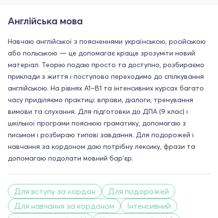
Англійська мова
Навчаю англійської з поясненнями українською, російською
або польською — це допомагає краще зрозуміти новий
матеріал. Теорію подаю просто та доступно, розбираємо
приклади з життя і поступово переходимо до спілкування
англійською. На рівнях A1–B1 та інтенсивних курсах багато
часу приділяємо практиці: вправи, діалоги, тренування
вимови та слухання. Для підготовки до ДПА (9 клас) і
шкільної програми пояснюю граматику, допомагаю з
письмом і розбираю типові завдання. Для подорожей і
навчання за кордоном даю потрібну лексику, фрази та
допомагаю подолати мовний бар’єр.
Для вступу за кордон
Для подорожей
Для навчання за кордоном
Інтенсивний