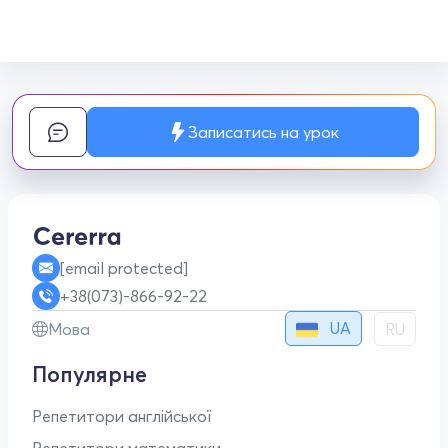
Записатись на урок
[email protected]
+38(073)-866-92-22
UA
Мова
RU
Популярне
Репетитори англійської