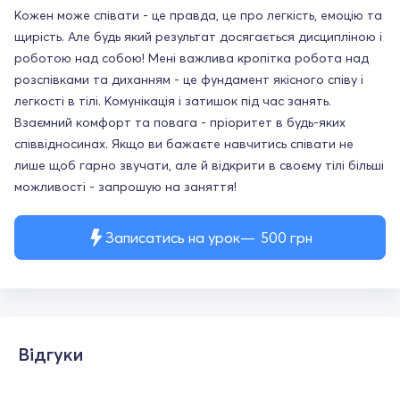
Кожен може співати - це правда, це про легкість, емоцію та
щирість. Але будь який результат досягається дисципліною і
роботою над собою! Мені важлива кропітка робота над
розспівками та диханням - це фундамент якісного співу і
легкості в тілі. Комунікація і затишок під час занять.
Взаємний комфорт та повага - пріоритет в будь-яких
співвідносинах. Якщо ви бажаєте навчитись співати не
лише щоб гарно звучати, але й відкрити в своєму тілі більші
можливості - запрошую на заняття!
Записатись на урок
500
грн
Відгуки