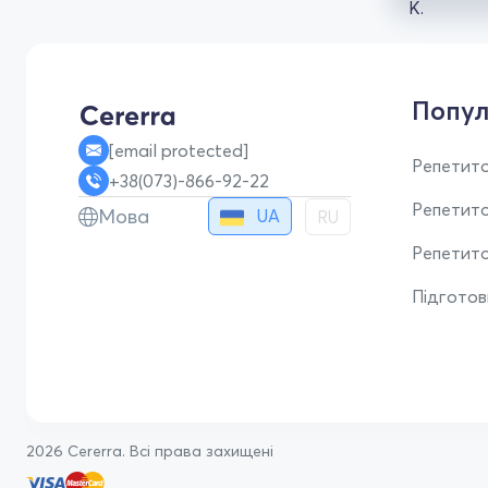
Попул
[email protected]
Репетито
+38(073)-866-92-22
Репетит
Мова
UA
RU
Репетито
Підгото
2026 Cererra. Всі права захищені