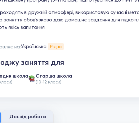
роходять в дружній атмосфері, використовую сучасні мето
 заняття обов'язково даю домашнє завдання для підкріпле
ть якісь запитання.
Українська
овляє на:
Рідна
оджу заняття для
едня школа
Старша школа
класи)
(10-12 класи)
Досвід роботи