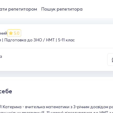
ати репетитором
Пошук репетитора
вний
5.0
| Підготовка до ЗНО / НМТ | 5-11 клас
а
себе
Я Катерина - вчителька математики з 3-річним досвідом 
ути шкільну програму (5–11 класи); підготуватися до НМТ з