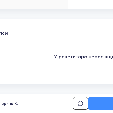
уки
У репетитора немає відг
терина К.