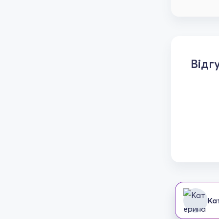
Відг
Ка