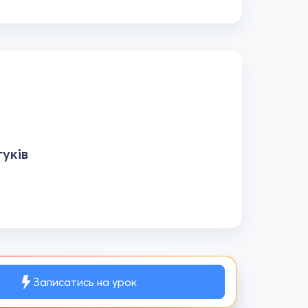
уків
Записатись на урок