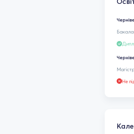
Осві
Чернів
Бакалав
Дипл
Чернів
Магістр
Не п
Кал