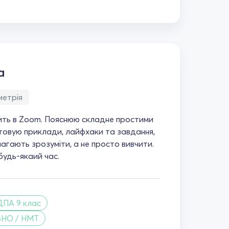
а
метрія
ить в Zoom. Пояснюю складне простими
товую приклади, лайфхаки та завдання,
агають зрозуміти, а не просто вивчити.
будь-якаий час.
ДПА 9 клас
ЗНО / НМТ