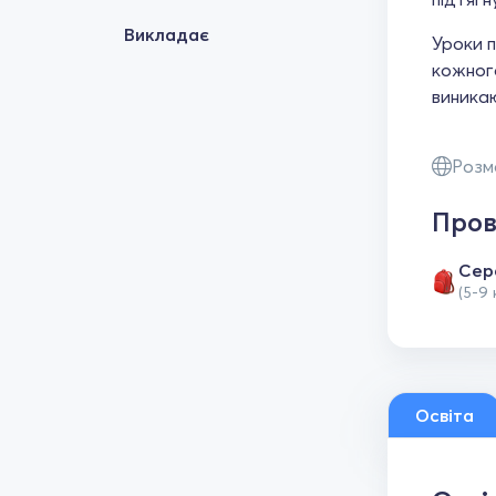
Викладає
Уроки п
кожного
виникаю
Розм
Пров
Сер
(5-9 
Освіта