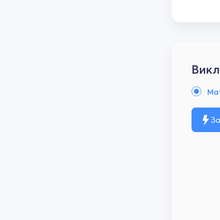
Викл
Ма
За