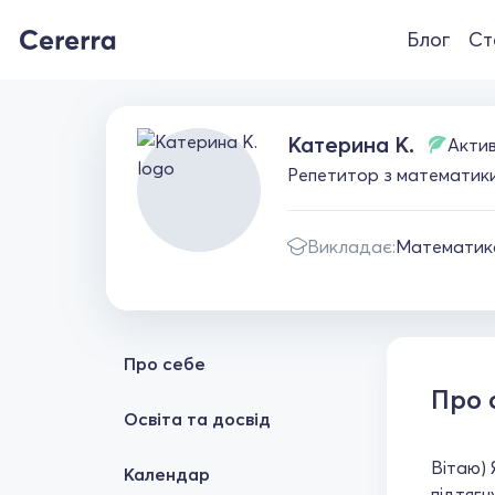
Блог
Ст
Катерина К.
Акти
Репетитор з математики 
Викладає:
Математик
Про себе
Про 
Освіта та досвід
Вітаю) 
Календар
підтягн