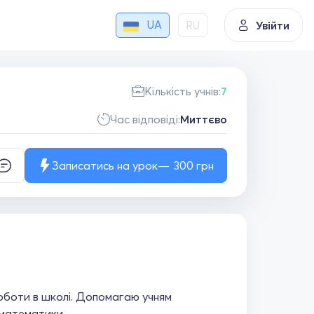
UA
RU
Увійти
Кількість учнів:
7
Час відповіді:
Миттєво
Записатись на урок
300
грн
роботи в школі. Допомагаю учням
 математики.