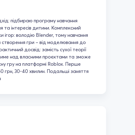
ідхід: підбираю програму навчання
ня та інтересів дитини. Комплексний
и ігор: володію Blender, тому навчання
и створення гри – від моделювання до
актичний досвід: замість сухої теорії
име над власними проєктами та зможе
сну гру на платформі Roblox. Перше
0 грн, 30-40 хвилин. Подальші заняття
н