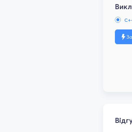
Викл
C+
За
Відг