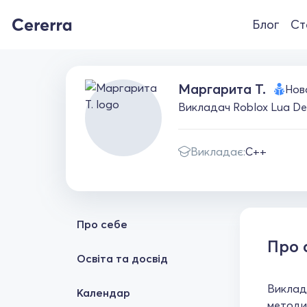
Блог
Ст
Маргарита Т.
Нов
Викладач Roblox Lua Dev
Викладає:
C++
Про себе
Про 
Освіта та досвід
Виклада
Календар
методис