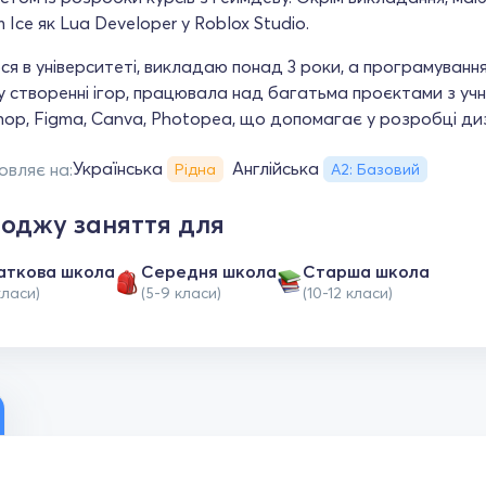
 Ice як Lua Developer у Roblox Studio.
я в університеті, викладаю понад 3 роки, а програмуванн
у створенні ігор, працювала над багатьма проєктами з у
op, Figma, Canva, Photopea, що допомагає у розробці диз
Українська
Англійська
овляє на:
Рідна
А2: Базовий
оджу заняття для
аткова школа
Середня школа
Старша школа
класи)
(5-9 класи)
(10-12 класи)