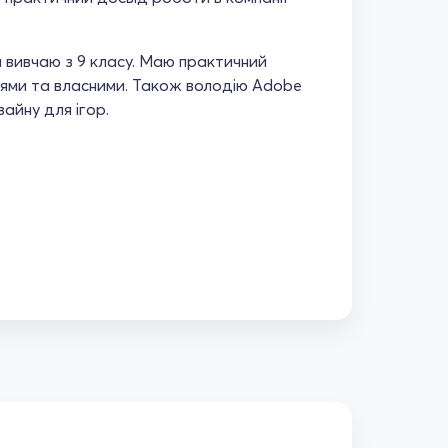
я вивчаю з 9 класу. Маю практичний
чнями та власними. Також володію Adobe
айну для ігор.