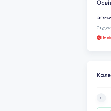
Осві
Київсь
Студент
Не п
Кал