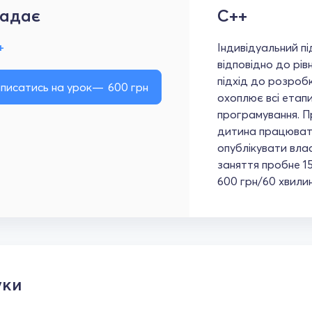
адає
C++
+
Індивідуальний п
відповідно до рів
підхід до розробк
писатись на урок
600
грн
охоплює всі етап
програмування. Пр
дитина працюват
опублікувати вла
заняття пробне 15
600 грн/60 хвили
уки