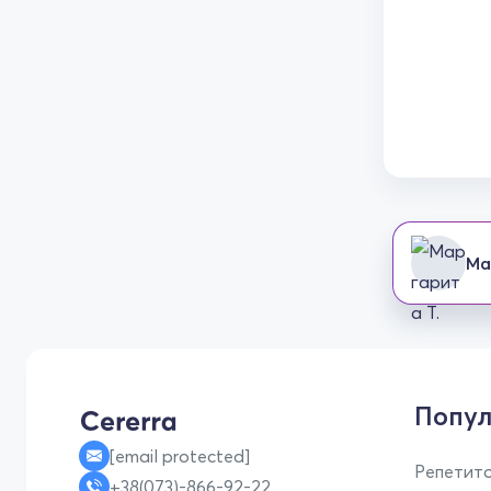
Ма
Попул
[email protected]
Репетито
+38(073)-866-92-22