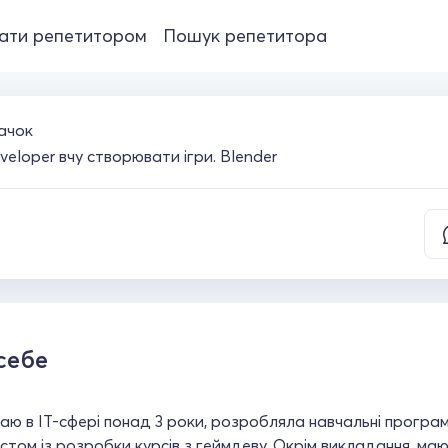
ати репетитором
Пошук репетитора
ачок
eloper вчу створювати ігри. Blender
себе
ю в ІТ-сфері понад 3 роки, розробляла навчальні програ
том із розробки курсів з геймдеву. Окрім викладання, маю