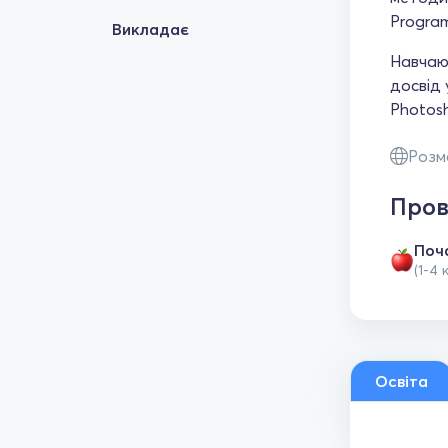
Program
Викладає
Навчаюс
досвід 
Photosh
Розм
Пров
Поч
(1-4 
Освіта