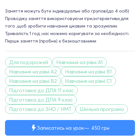
Заняття можуть бути індивідуальні або групові(до 4 осіб)
Проводжу заняття використовуючи ігри,інтерактиви,для
того ,щоб зробити навчання цікавим та зрозумілим.
Тривалість 1 год ,час можемо коригувати за необхідності.
Перше заняття (пробне) є безкоштовними
Для подорожей
Навчання на рівні A1
Навчання на рівні A2
Навчання на рівні B1
Навчання на рівні B2
Навчання на рівні C1
Підготовка до ДПА 11 клас
Підготовка до ДПА 9 клас
Підготовка до ЗНО / НМТ
Шкільна програма
Записатись на урок
450
грн