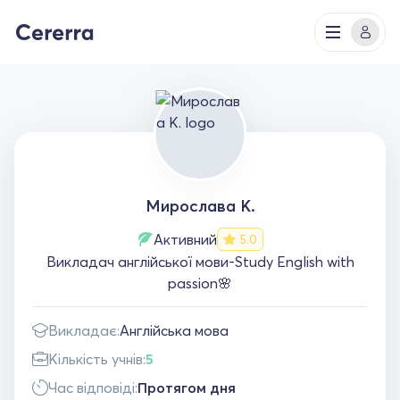
Мирослава К.
Активний
5.0
Викладач англійської мови-Study English with
passion🌸
Викладає:
Англійська мова
Кількість учнів:
5
Час відповіді:
Протягом дня