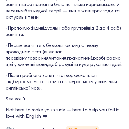
занятті,щоб навчання було не тільки корисним,але й
веселим,без нудної теорії — лише живі приклади та
актуальні теми.
-Пропоную :індивідуальні або групові(від 2 до 4 осіб)
заняття.
-Перше заняття є безкоштовним,на ньому
проходимо тест (включає
перевірку:говоріння,читання,граматики),розбираємо
цілі у вивченні мови,щоб розуміти куди рухатися далі.
-Після пробного заняття створюємо план
,підбираємо матеріали та занурюємося у вивчення
англійської мови.
See you🌸
Not here to make you study — here to help you fall in
love with English. ❤️