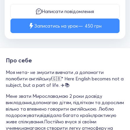
Написати повідомлення
Записатись на урок
450
грн
Про себе
Моя мета- не змусити вивчати ,а допомогти
полюбити англійську!🇬🇧* Here English becomes not a
subject, but a part of life. ✈️📚
Мене звати Мирослава,маю 2 роки досвіду
викладання,допомагаю дітям, підліткам та дорослим
вільно та впевнено говорити англійською. Люблю
подорожувати,відвідала багато країн,практикую
живе спілкування.Постійно вчуся зі своїми
учнями,намагаюся створити легку атмосферу на