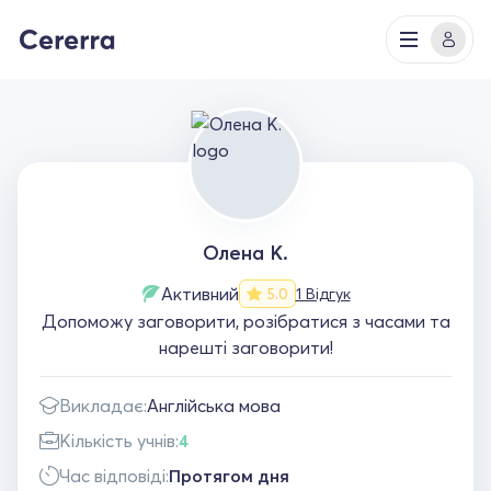
Олена К.
Активний
1 Відгук
5.0
Допоможу заговорити, розібратися з часами та
нарешті заговорити!
Викладає:
Англійська мова
Кількість учнів:
4
Час відповіді:
Протягом дня