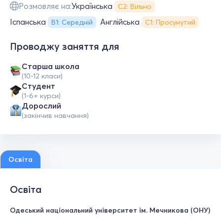
Розмовляє на:
Українська
С2: Вільно
Іспанська
Англійська
В1: Середній
С1: Просунутий
Проводжу заняття для
Старша школа
(10-12 класи)
Студент
(1-6+ курси)
Дорослий
(закінчив навчання)
Освіта
Освіта
Одеський національний університет ім. Мечникова (ОНУ)