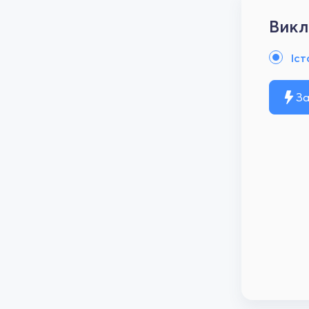
Викл
Іст
За