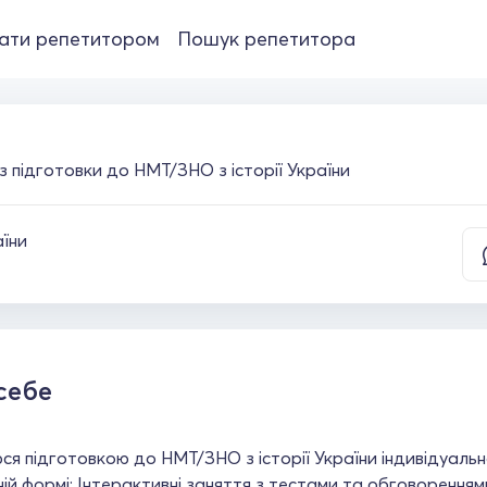
ати репетитором
Пошук репетитора
 підготовки до НМТ/ЗНО з історії України
аїни
себе
я підготовкою до НМТ/ЗНО з історії України індивідуально
ій формі; Інтерактивні заняття з тестами та обговореннями