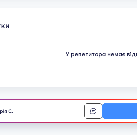
уки
У репетитора немає відг
рія С.