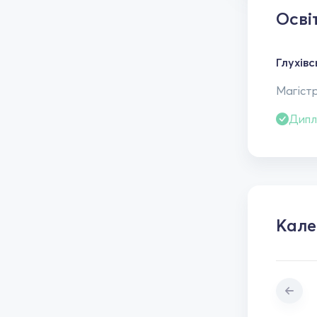
Осві
Глухівс
Магістр
Дипл
Кал