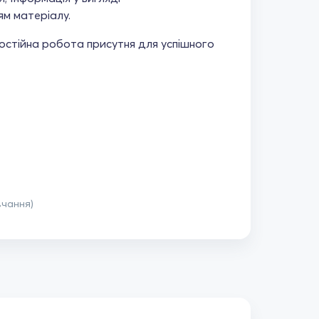
ям матеріалу.
амостійна робота присутня для успішного
вчання)