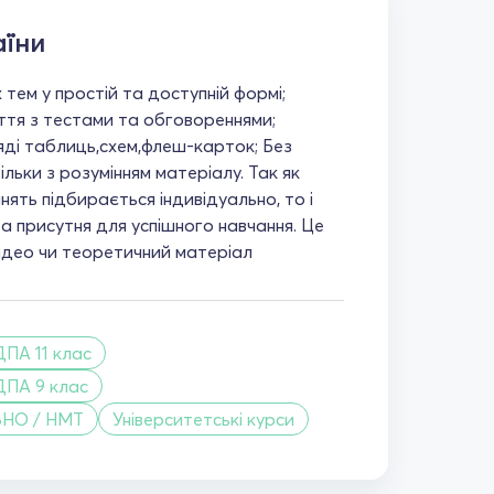
аїни
 тем у простій та доступній формі;
яття з тестами та обговореннями;
яді таблиць,схем,флеш-карток; Без
ільки з розумінням матеріалу. Так як
нять підбирається індивідуально, то і
а присутня для успішного навчання. Це
відео чи теоретичний матеріал
ДПА 11 клас
ДПА 9 клас
ЗНО / НМТ
Університетські курси