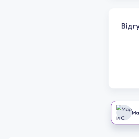
Відг
Ма