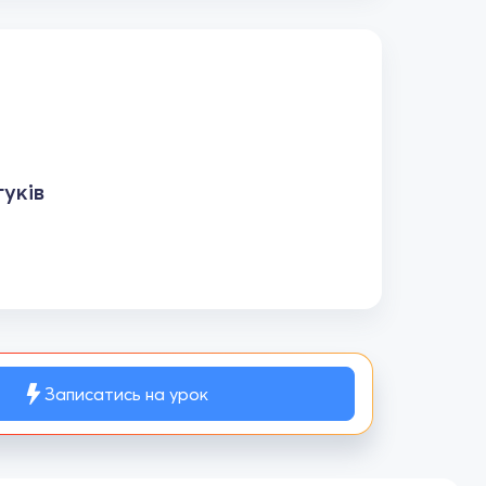
уків
Записатись на урок