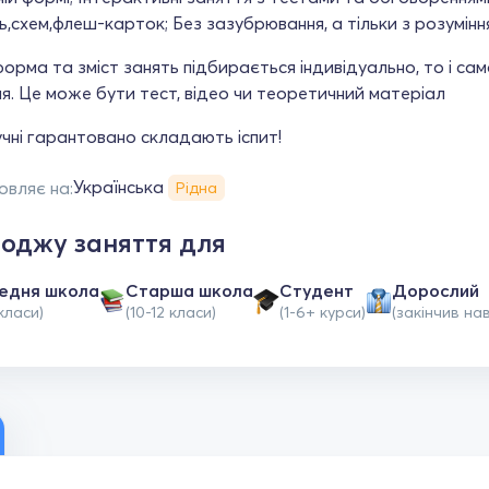
,схем,флеш-карток; Без зазубрювання, а тільки з розумінн
форма та зміст занять підбирається індивідуально, то і с
я. Це може бути тест, відео чи теоретичний матеріал
 учні гарантовано складають іспит!
Українська
овляє на:
Рідна
оджу заняття для
едня школа
Старша школа
Студент
Дорослий
класи)
(10-12 класи)
(1-6+ курси)
(закінчив на