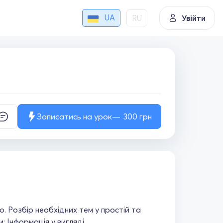
UA
RU
Увійти
Записатись на урок
300
грн
. Розбір необхідних тем у простій та
; Інформація у вигляді