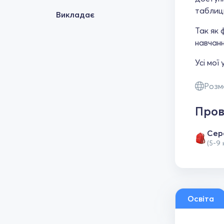
таблиць
Викладає
Так як 
навчанн
Усі мої
Розм
Пров
Сер
(5-9 
Освіта