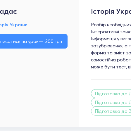
адає
Історія Укр
орія України
Розбір необхідних
Інтерактивні зан
Інформація у вигл
писатись на урок
300
грн
зазубрювання, а т
форма та зміст за
самостійна робот
може бути тест, 
Підготовка до 
Підготовка до 
Підготовка до 