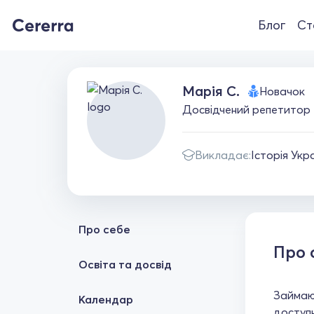
Блог
Ст
Марія С.
Новачок
Досвідчений репетитор з
Викладає:
Історія Укр
Про себе
Про 
Освіта та досвід
Займаюс
Календар
доступн