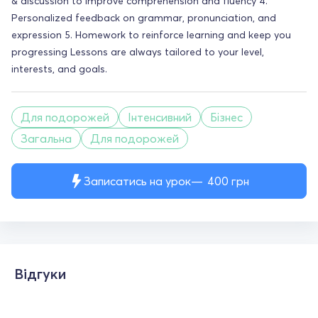
& discussion to improve comprehension and fluency 4.
Personalized feedback on grammar, pronunciation, and
expression 5. Homework to reinforce learning and keep you
progressing Lessons are always tailored to your level,
interests, and goals.
Для подорожей
Інтенсивний
Бізнес
Загальна
Для подорожей
Записатись на урок
400
грн
Відгуки