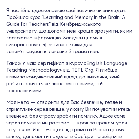
Я постійно вдосконалюю свої навички як викладач.
Пройшла курс "Learning and Memory in the Brain: A
Guide for Teachers" від Кембриджського
університету, що допоміг мені краще зрозуміти, як ми
засвоюємо інформацію. Завдяки цьому я
використовую ефективні техніки для
запам’ятовування лексики й граматики.
Також я маю сертифікат з курсу «English Language
Teaching Methodology» від TEFL Org. Я глибше
вивчила комунікативний підхід до вивчення, який
робить заняття не лише змістовними, а й
захоплюючими.
Моя мета — створити для Вас безпечне, тепле й
сприятливе середовище, у якому Ви почуватиметесь
впевнено, без страху зробити помилку. Адже саме
через помилки ми ростемо — крок за кроком, урок
за уроком. Я поруч, щоб підтримати Вас на цьому
шляху, допомогти подолати бар’єри та зміцнити