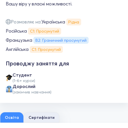
Вашу віру у власні можливості.
Розмовляє на:
Українська
Рідна
Російська
С1: Просунутий
Французька
B2: Граничний просунутий
Англійська
С1: Просунутий
Проводжу заняття для
Студент
(1-6+ курси)
Дорослий
(закінчив навчання)
Освіта
Сертифікати