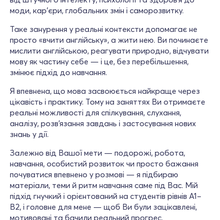
моди, кар’єри, глобальних змін і саморозвитку.
Таке занурення у реальні контексти допомагає не
просто «вчити англійську», а жити нею. Ви починаєте
мислити англійською, реагувати природно, відчувати
мову як частину себе — і це, без перебільшення,
змінює підхід до навчання.
Я впевнена, що мова засвоюється найкраще через
цікавість і практику. Тому на заняттях Ви отримаєте
реальні можливості для спілкування, слухання,
аналізу, розв’язання завдань і застосування нових
знань у дії.
Залежно від Вашої мети — подорожі, робота,
навчання, особистий розвиток чи просто бажання
почуватися впевнено у розмові — я підбираю
матеріали, теми й ритм навчання саме під Вас. Мій
підхід гнучкий і орієнтований на студентів рівнів A1–
B2, і головне для мене — щоб Ви були зацікавлені,
мотивовані та бачили реальний прогрес.