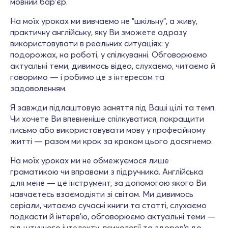
мовний бар’єр.
На моїх уроках ми вивчаємо не "шкільну", а живу,
практичну англійську, яку Ви зможете одразу
використовувати в реальних ситуаціях: у
подорожах, на роботі, у спілкуванні. Обговорюємо
актуальні теми, дивимось відео, слухаємо, читаємо й
говоримо — і робимо це з інтересом та
задоволенням.
Я завжди підлаштовую заняття під Ваші цілі та темп.
Чи хочете Ви впевненіше спілкуватися, покращити
письмо або використовувати мову у професійному
житті — разом ми крок за кроком цього досягнемо.
На моїх уроках ми не обмежуємося лише
граматикою чи вправами з підручника. Англійська
для мене — це інструмент, за допомогою якого Ви
навчаєтесь взаємодіяти зі світом. Ми дивимось
серіали, читаємо сучасні книги та статті, слухаємо
подкасти й інтерв’ю, обговорюємо актуальні теми —
від штучного інтелекту, психології та здоров’я до