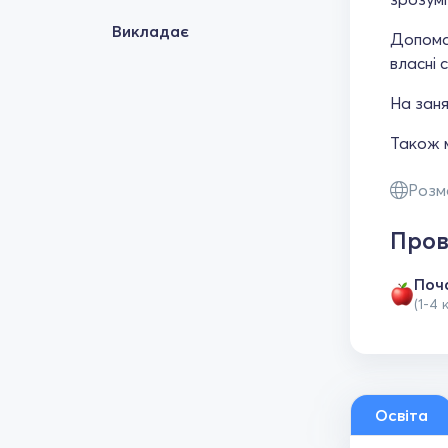
Викладає
Допомаг
власні 
На заня
Також 
Розм
Пров
Поч
(1-4 
Освіта