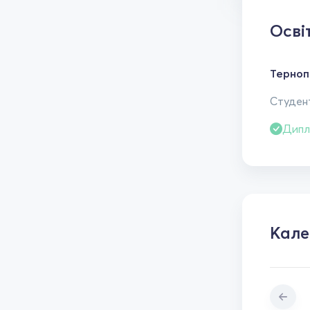
Осві
Тернопі
Студен
Дипл
Кал