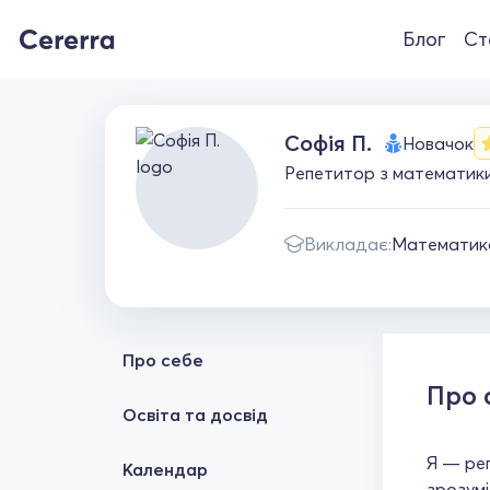
Блог
Ст
Софія П.
Новачок
Репетитор з математики 
Викладає:
Математик
Про себе
Про 
Освіта та досвід
Я — реп
Календар
зрозумі