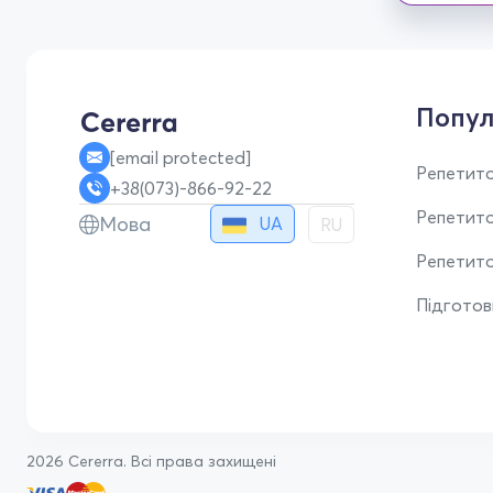
Попул
[email protected]
Репетито
+38(073)-866-92-22
Репетит
Мова
UA
RU
Репетито
Підгото
2026 Cererra. Всі права захищені