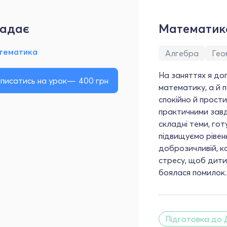
адає
Математик
тематика
Алгебра
Гео
На заняттях я до
писатись на урок
400
грн
математику, а й п
спокійно й прост
практичними зав
складні теми, го
підвищуємо рівен
доброзичливій, к
стресу, щоб дити
боялася помилок.
Підготовка до 