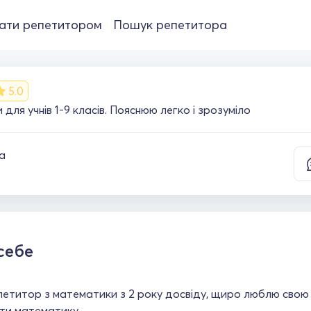
ати репетитором
Пошук репетитора
5.0
для учнів 1-9 класів. Пояснюю легко і зрозуміло
а
себе
етитор з математики з 2 року досвіду, щиро люблю свою 
ти математику.