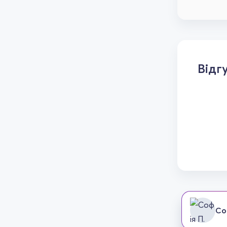
Відг
Со