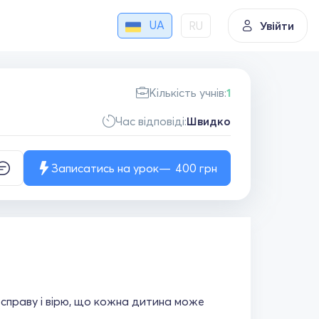
UA
RU
Увійти
Кількість учнів:
1
Час відповіді:
Швидко
Записатись на урок
400
грн
справу і вірю, що кожна дитина може