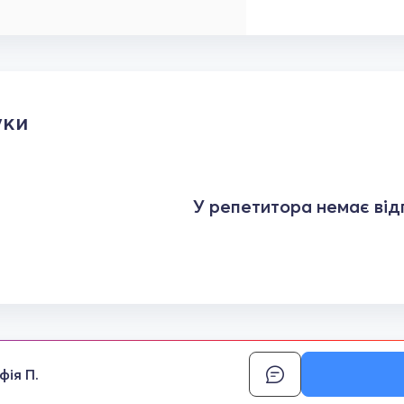
уки
У репетитора немає відг
фія П.