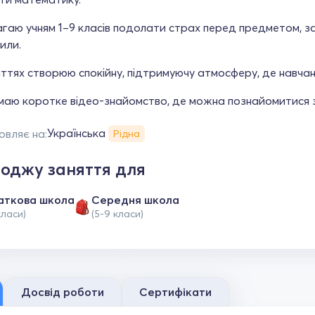
аю учням 1–9 класів подолати страх перед предметом, зап
сили.
ттях створюю спокійну, підтримуючу атмосферу, де навчан
маю коротке відео-знайомство, де можна познайомитися з
Українська
овляє на:
Рідна
оджу заняття для
аткова школа
Середня школа
класи)
(5-9 класи)
Досвід роботи
Сертифікати