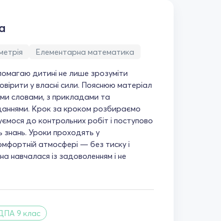
а
метрія
Елементарна математика
помагаю дитині не лише зрозуміти
овірити у власні сили. Пояснюю матеріал
ими словами, з прикладами та
даннями. Крок за кроком розбираємо
туємося до контрольних робіт і поступово
ь знань. Уроки проходять у
омфортній атмосфері — без тиску і
на навчалася із задоволенням і не
ДПА 9 клас