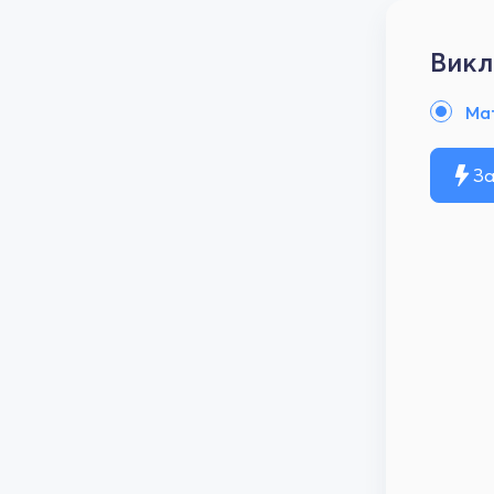
Викл
Ма
За