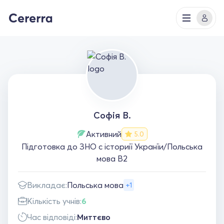
Софія В.
Активний
5.0
Пiдготовка до ЗНО с iсториії Укранїи/Польська
мова В2
Викладає:
Польська мова
+1
Кількість учнів:
6
Час відповіді:
Миттєво