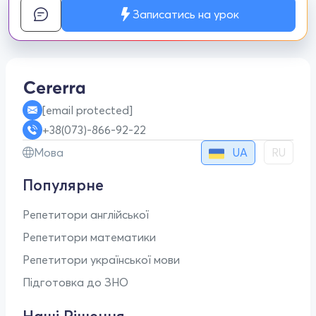
Записатись на урок
[email protected]
+38(073)-866-92-22
UA
Мова
RU
Популярне
Репетитори англійської
Репетитори математики
Репетитори української мови
Підготовка до ЗНО