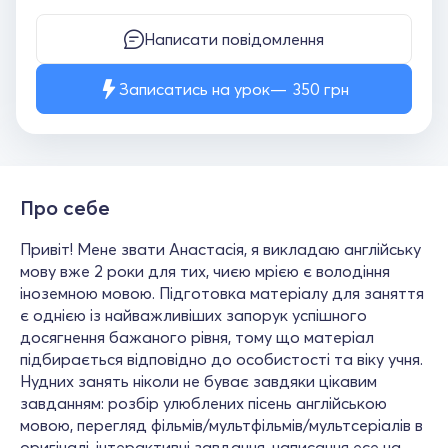
Написати повідомлення
Записатись на урок
350
грн
Про себе
Привіт! Мене звати Анастасія, я викладаю англійську
мову вже 2 роки для тих, чиєю мрією є володіння
іноземною мовою. Підготовка матеріалу для заняття
є однією із найважливіших запорук успішного
досягнення бажаного рівня, тому що матеріал
підбирається відповідно до особистості та віку учня.
Нудних занять ніколи не буває завдяки цікавим
завданням: розбір улюблених пісень англійською
мовою, перегляд фільмів/мультфільмів/мультсеріалів в
оригіналі, інтерактивні завдання, написання есе на