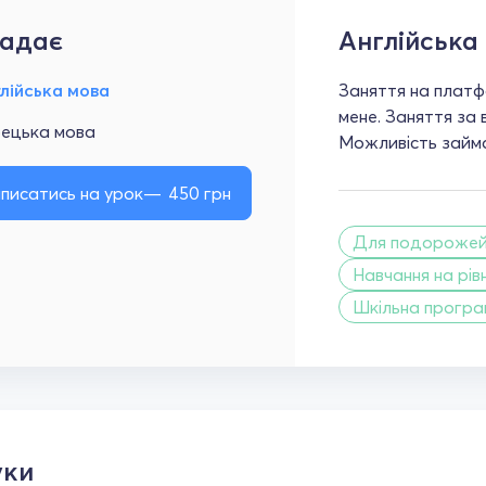
адає
Англійська
лійська мова
Заняття на платфо
мене. Заняття за
рецька мова
Можливість займа
писатись на урок
450
грн
Для подороже
Навчання на рівн
Шкільна прогр
уки