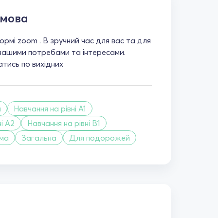
 мова
рмі zoom . В зручний час для вас та для
 вашими потребами та інтересами.
тись по вихідних
й
Навчання на рівні A1
і A2
Навчання на рівні B1
ама
Загальна
Для подорожей