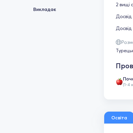
2 вищі 
Викладає
Досвід 
Досвід 
Розм
Турець
Пров
Поч
(1-4 
Освіта