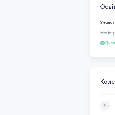
Осві
Умансь
Магістр
Дипл
Кал