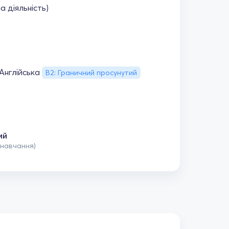
а діяльність)
Англійська
B2: Граничний просунутий
ий
 навчання)