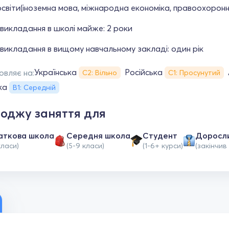
освіти(іноземна мова, міжнародна економіка, правоохоронн
викладання в школі майже: 2 роки
викладання в вищому навчальному закладі: один рік
Українська
Російська
овляє на:
С2: Вільно
С1: Просунутий
ка
В1: Середній
оджу заняття для
аткова школа
Середня школа
Студент
Доросл
класи)
(5-9 класи)
(1-6+ курси)
(закінчив