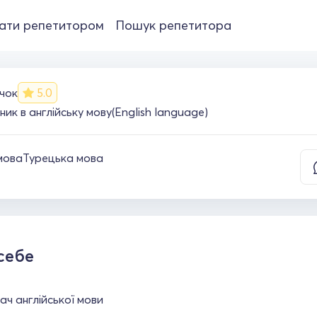
ати репетитором
Пошук репетитора
чок
5.0
ик в англійську мову(English language)
мова
Турецька мова
себе
ч англійської мови