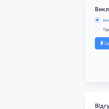
Викл
Анг
Ту
За
Відг