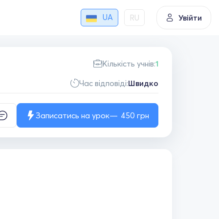
UA
RU
Увійти
Кількість учнів:
1
Час відповіді:
Швидко
Записатись на урок
450
грн