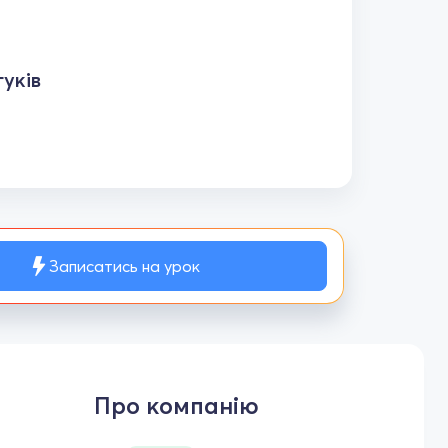
уків
Записатись на урок
Про компанію