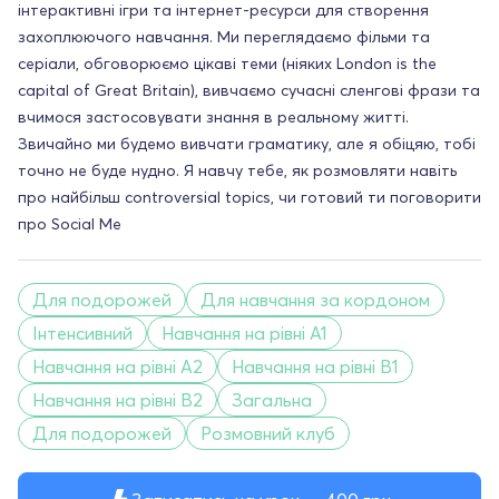
інтерактивні ігри та інтернет-ресурси для створення
захоплюючого навчання. Ми переглядаємо фільми та
серіали, обговорюємо цікаві теми (ніяких London is the
capital of Great Britain), вивчаємо сучасні сленгові фрази та
вчимося застосовувати знання в реальному житті.
Звичайно ми будемо вивчати граматику, але я обіцяю, тобі
точно не буде нудно. Я навчу тебе, як розмовляти навіть
про найбільш controversial topics, чи готовий ти поговорити
про Social Me
Для подорожей
Для навчання за кордоном
Інтенсивний
Навчання на рівні A1
Навчання на рівні A2
Навчання на рівні B1
Навчання на рівні B2
Загальна
Для подорожей
Розмовний клуб