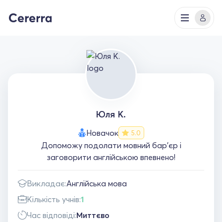
Юля К.
Новачок
5.0
Допоможу подолати мовний бар’єр і
заговорити англійською впевнено!
Викладає:
Англійська мова
Кількість учнів:
1
Час відповіді:
Миттєво