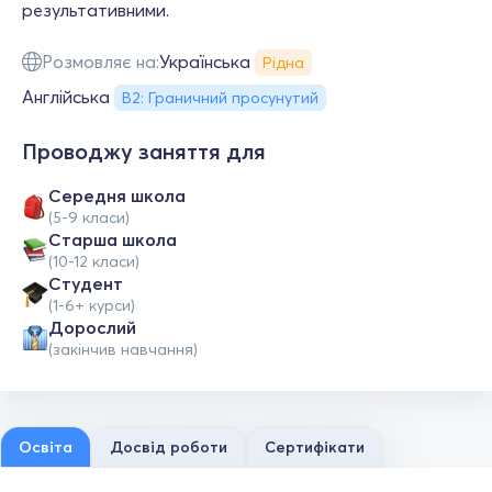
результативними.
Розмовляє на:
Українська
Рідна
Англійська
B2: Граничний просунутий
Проводжу заняття для
Середня школа
(5-9 класи)
Старша школа
(10-12 класи)
Студент
(1-6+ курси)
Дорослий
(закінчив навчання)
Освіта
Досвід роботи
Сертифікати