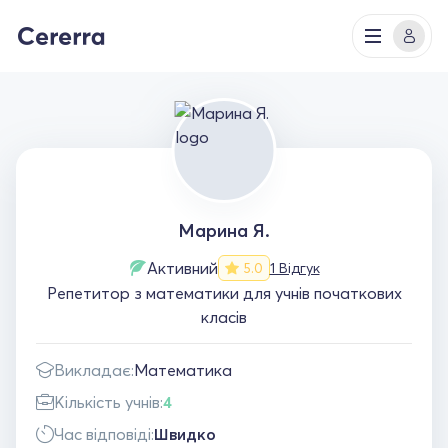
Марина Я.
Активний
1 Відгук
5.0
Репетитор з математики для учнів початкових
класів
Викладає:
Математика
Кількість учнів:
4
Час відповіді:
Швидко