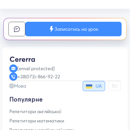
Записатись на урок
[email protected]
+38(073)-866-92-22
UA
Мова
RU
Популярне
Репетитори англійської
Репетитори математики
Репетитори української мови