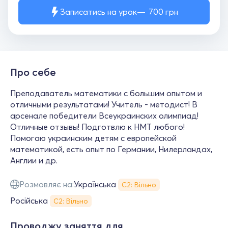
Записатись на урок
700
грн
Про себе
Преподаватель математики с большим опытом и
отличными результатами! Учитель - методист! В
арсенале победители Всеукраинских олимпиад!
Отличные отзывы! Подготвлю к НМТ любого!
Помогаю украинским детям с европейской
математикой, есть опыт по Германии, Нилерландах,
Англии и др.
Розмовляє на:
Українська
С2: Вільно
Російська
С2: Вільно
Проводжу заняття для