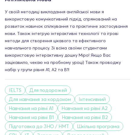
У своїй методиці викладання англійської мови я
використовую комунікативний підхід, спрямований на
розвиток навичок спілкування та практичне застосування
мови. Також інтегрую інтерактивні технології та ігрові
методи для створення цікавого та ефективного
навчального процесу. Зі всіма своїми студентами
використовую інтерактивну дошку Міро! Якщо Вас
зацікавило, чекаю на пробному уроці) Також проводжу
набір у групи рівня А1, А2 та В1!
IELTS
Для подорожей
Для навчання за кордоном
Інтенсивний
Навчання на рівні A1
Навчання на рівні A2
Навчання на рівні B1
Навчання на рівні B2
Підготовка до ЗНО / НМТ
Шкільна програма