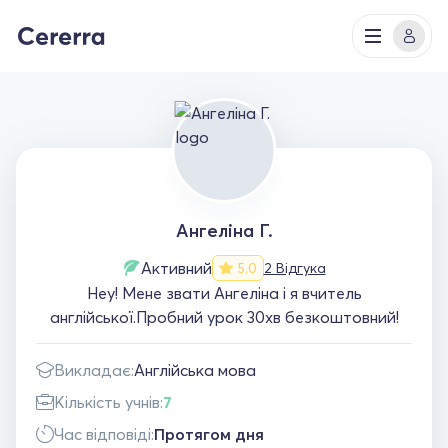
Ангеліна Г.
Активний
2 Відгука
5.0
Hey! Мене звати Ангеліна і я вчитель
англійської.Пробний урок 30хв безкоштовний!
Викладає:
Англійська мова
Кількість учнів:
7
Час відповіді:
Протягом дня