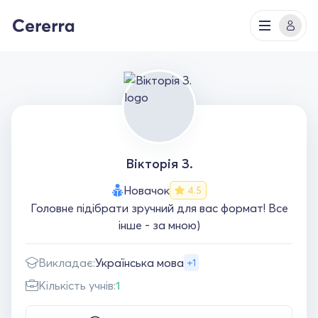
Вікторія З.
Новачок
4.5
Головне підібрати зручний для вас формат! Все
інше - за мною)
Викладає:
Українська мова
+1
Кількість учнів:
1