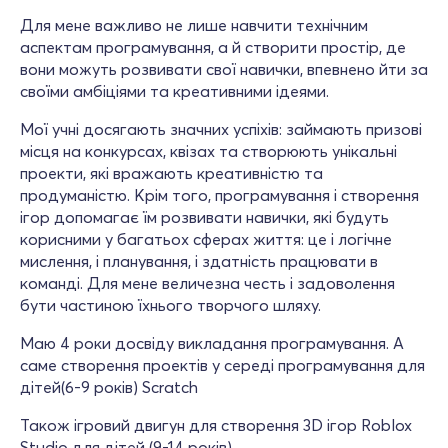
Для мене важливо не лише навчити технічним
аспектам програмування, а й створити простір, де
вони можуть розвивати свої навички, впевнено йти за
своїми амбіціями та креативними ідеями.
Мої учні досягають значних успіхів: займають призові
місця на конкурсах, квізах та створюють унікальні
проекти, які вражають креативністю та
продуманістю. Крім того, програмування і створення
ігор допомагає їм розвивати навички, які будуть
корисними у багатьох сферах життя: це і логічне
мислення, і планування, і здатність працювати в
команді. Для мене величезна честь і задоволення
бути частиною їхнього творчого шляху.
Маю 4 роки досвіду викладання програмування. А
саме створення проектів у середі програмування для
дітей(6-9 років) Scratch
Також ігровий двигун для створення 3D ігор Roblox
Studio для дітей (9-14 років)