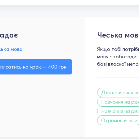
адає
Чеська мов
ська мова
Якщо тобі потрібн
мову - тобі сюди.
базі власної мет
писатись на урок
400
грн
Для навчання з
Навчання на рівн
Навчання на рівн
Отримання візи