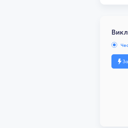
Викл
Че
За