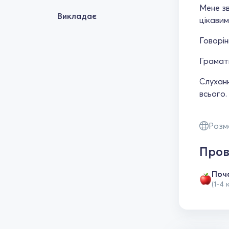
Мене зв
Викладає
цікавим
Говорін
Грамати
Слуханн
всього.
Розм
Пров
Поч
(1-4 