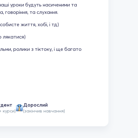
 наші уроки будуть насиченими та
 говоріння, та слухання.
собисте життя, хобі, і тд)
о лякатися)
льми, ролики з тіктоку, і ще багато
удент
Дорослий
+ курси)
(закінчив навчання)