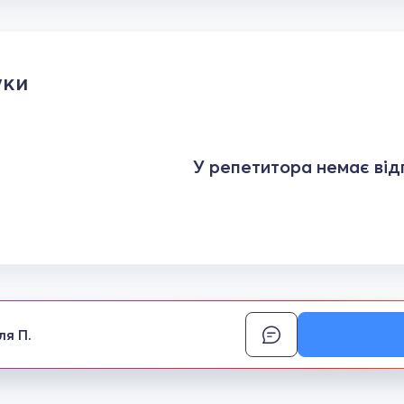
уки
У репетитора немає відг
ля П.