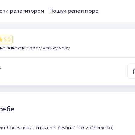
ати репетитором
Пошук репетитора
5.0
но закохає тебе у чеську мову.
а
себе
em! Chceš mluvit a rozumit čestinu? Tak začneme to)