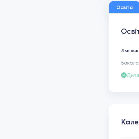
Освіта
Осві
Львівсь
Бакалав
Дипл
Кал