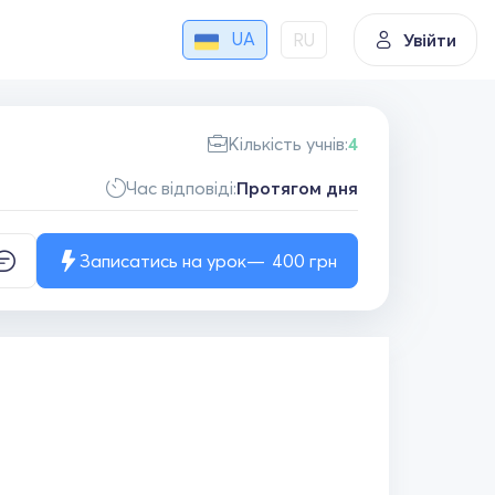
UA
RU
Увійти
Кількість учнів:
4
Час відповіді:
Протягом дня
Записатись на урок
400
грн