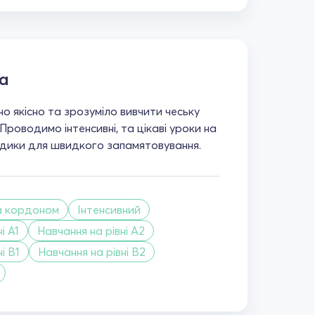
а
о якісно та зрозуміло вивчити чеську
 Проводимо інтенсивні, та цікаві уроки на
одики для швидкого запамятовування.
а кордоном
Інтенсивний
і A1
Навчання на рівні A2
і B1
Навчання на рівні B2