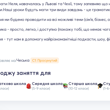
ати Неля, навачалась у Львові та Чехії, тому запевняю що
и.Наші уроки будуть мати три види завдань - це граматика,
ня ми будемо проводити на всі можливі теми (сім'я, бізнес, о
ка - просто, легко, і доступно (покажу тобі, що немає чог
я - тут нам в допомогу найрізноманітніші подкасти, шоу, фі
Чеська
овляє на:
С1: Просунутий
оджу заняття для
аткова школа
Середня школа
Старша школа
Ст
класи)
(5-9 класи)
(10-12 класи)
(1-6