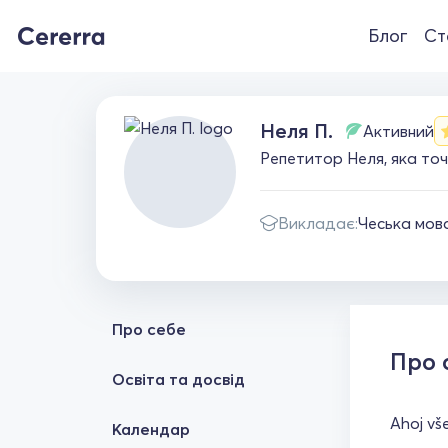
Блог
Ст
Неля П.
Активний
Репетитор Неля, яка точ
Викладає:
Чеська мов
Про себе
Про 
Освіта та досвід
Ahoj vš
Календар