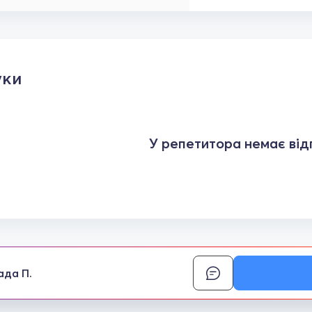
уки
У репетитора немає відг
ада П.