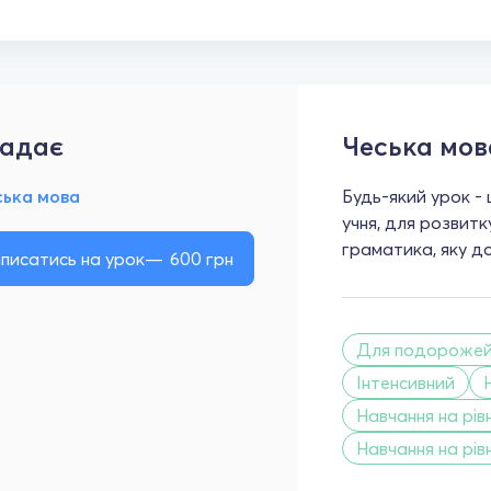
адає
Чеська мов
ська мова
Будь-який урок -
учня, для розвитк
граматика, яку д
писатись на урок
600
грн
Для подороже
Інтенсивний
Навчання на рівн
Навчання на рівн