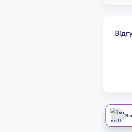
Відг
Вл