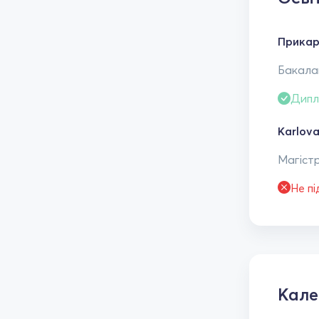
Прикар
Бакалав
Дипл
Karlova
Магістр
Не п
Кал