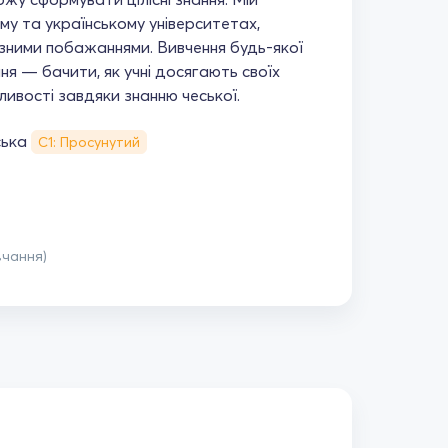
му та українському університетах,
різними побажаннями. Вивчення будь-якої
я — бачити, як учні досягають своїх
ливості завдяки знанню чеської.
ська
С1: Просунутий
вчання)