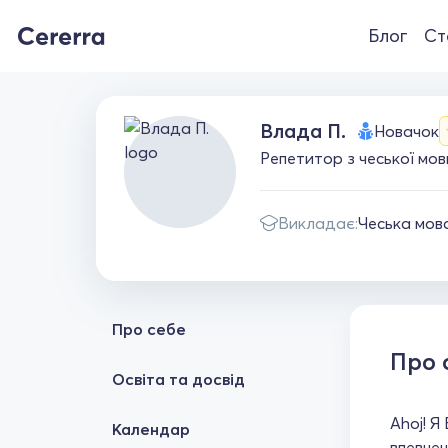
Блог
Ст
Влада П.
Новачок
Репетитор з чеської мови
Викладає:
Чеська мов
Про себе
Про 
Освіта та досвід
Ahoj! Я
Календар
впевнен