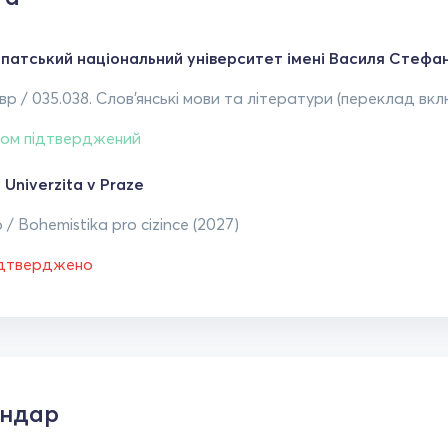
патський національний університет імені Василя Стефан
р / 035.038. Слов'янські мови та літератури (переклад вкл
ом підтверджений
 Univerzita v Praze
 / Bohemistika pro cizince (2027)
ідтверджено
ендар