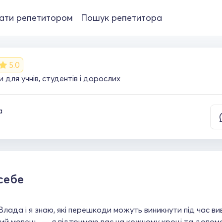
ати репетитором
Пошук репетитора
5.0
 для учнів, студентів і дорослих
а
себе
 Влада і я знаю, які перешкоди можуть виникнути під час вив
ий мовець, — я підтримаю вас на кожному кроці та допомо