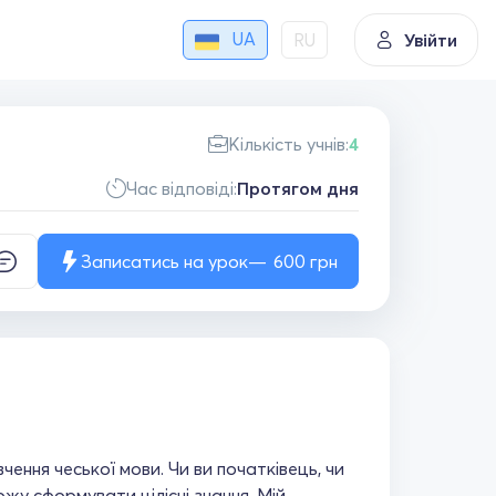
UA
RU
Увійти
Кількість учнів:
4
Час відповіді:
Протягом дня
Записатись на урок
600
грн
чення чеської мови. Чи ви початківець, чи
жу сформувати цілісні знання. Мій