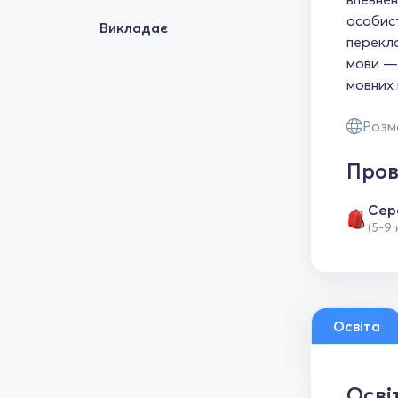
особист
Викладає
перекла
мови — 
мовних 
Розм
Пров
Сер
(5-9 
Освіта
Осві