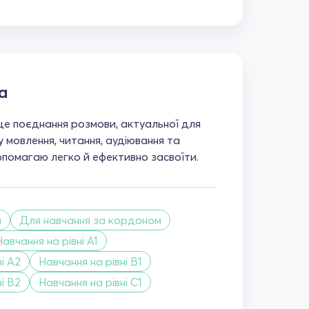
а
 це поєднання розмови, актуальної для
у мовлення, читання, аудіювання та
опомагаю легко й ефективно засвоїти.
й
Для навчання за кордоном
Навчання на рівні A1
і A2
Навчання на рівні B1
і B2
Навчання на рівні C1