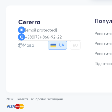
Попул
[email protected]
Репетито
+38(073)-866-92-22
Репетит
Мова
UA
RU
Репетито
Підгото
2026 Cererra. Всі права захищені