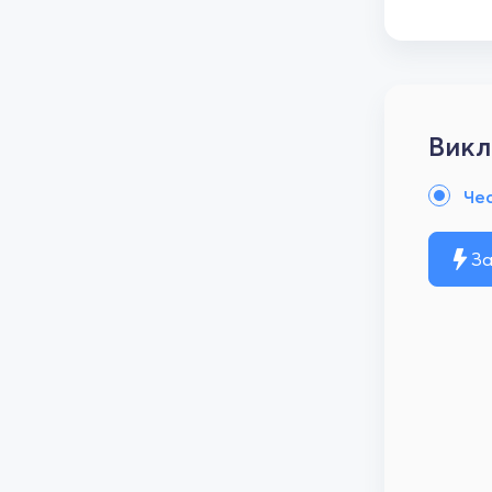
Викл
Че
За