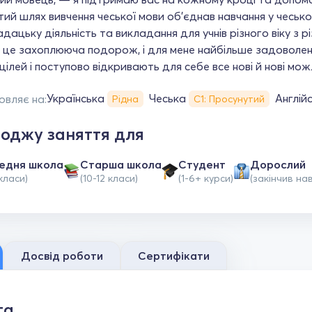
ий шлях вивчення чеської мови об'єднав навчання у чесько
дацьку діяльність та викладання для учнів різного віку з 
це захоплююча подорож, і для мене найбільше задоволенн
цілей і поступово відкривають для себе все нові й нові мож
Українська
Чеська
Англій
овляє на:
Рідна
С1: Просунутий
оджу заняття для
едня школа
Старша школа
Студент
Дорослий
класи)
(10-12 класи)
(1-6+ курси)
(закінчив на
Досвід роботи
Сертифікати
та