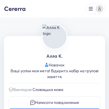
Алла К.
Новачок
Вашi успiхи моя мета! Відкрито набір на групові
заняття.
Викладає:
Словацька мова
Написати повідомлення